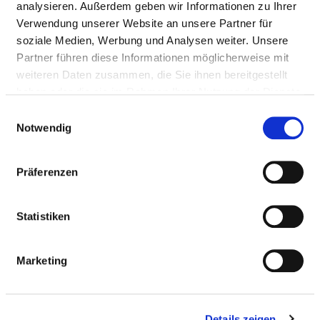
analysieren. Außerdem geben wir Informationen zu Ihrer
Passend dazu:
Verwendung unserer Website an unsere Partner für
soziale Medien, Werbung und Analysen weiter. Unsere
Medizinische Leistungen
Partner führen diese Informationen möglicherweise mit
Medizinisch-pflegerische Leistungen
weiteren Daten zusammen, die Sie ihnen bereitgestellt
haben oder die sie im Rahmen Ihrer Nutzung der Dienste
gesammelt haben.
Einwilligungsauswahl
SERVICE & AUSSTATTUNG
Notwendig
BETTEN
Präferenzen
Statistiken
Ein-Bett-Zimmer
Marketing
Ein-Bett-Zimmer mit eigener Nasszelle
Mutter-Kind-Zimmer
Details zeigen