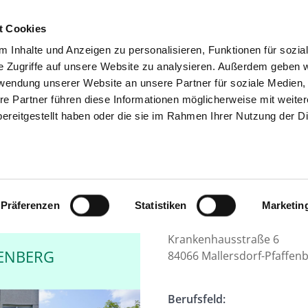
t Cookies
 Inhalte und Anzeigen zu personalisieren, Funktionen für sozia
SUCHEN
TIPPS & HILFE
DAS V
e Zugriffe auf unsere Website zu analysieren. Außerdem geben w
rwendung unserer Website an unsere Partner für soziale Medien
re Partner führen diese Informationen möglicherweise mit weite
NKENHÄUSER
ereitgestellt haben oder die sie im Rahmen Ihrer Nutzung der D
MITARBEITER (M/W/D
AUFBEREITUNG DER 
Präferenzen
Statistiken
Marketin
/ ZSVA)
Krankenhausstraße 6
FENBERG
84066 Mallersdorf-Pfaffen
Berufsfeld: