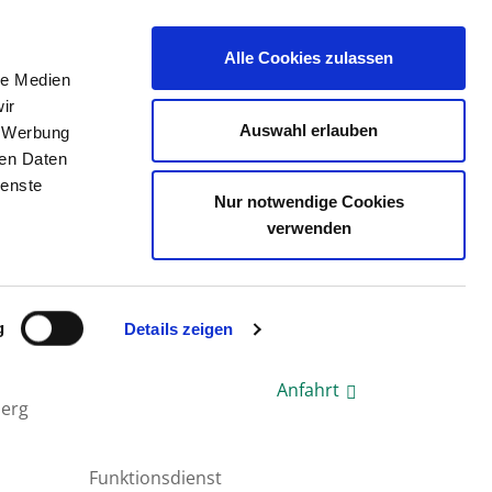
Alle Cookies zulassen
le Medien
ERZEICHNIS
STELLENBÖRSE
KONTAKT
ir
Auswahl erlauben
, Werbung
ren Daten
ienste
Nur notwendige Cookies
verwenden
) FÜR DIE ABTEILUNG ZUR
OPERATIONSINSTRUMENTE (AEMP
g
Details zeigen
Anfahrt
berg
Funktionsdienst