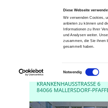
Diese Webseite verwende
Wir verwenden Cookies, um
anbieten zu können und di
Informationen zu Ihrer Ve
und Analysen weiter. Unse
STELLENBÖRSE FÜR KRA
zusammen, die Sie ihnen b
gesammelt haben.
ZURÜCK ZU DEN SUCHERGEBNISSEN
Einwilligungsauswahl
Notwendig
KLINIK MALLERSDORF
KRANKENHAUSSTRASSE 6
84066 MALLERSDORF-PFAF