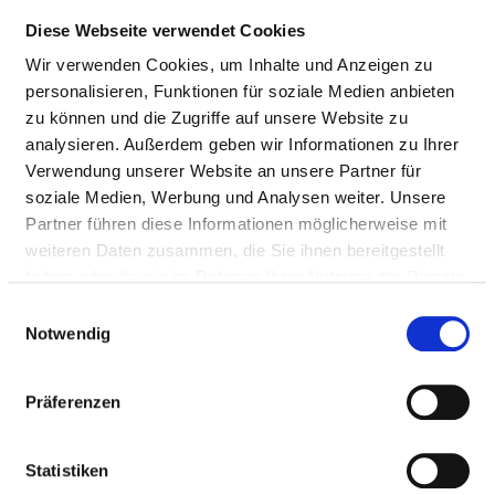
Diese Webseite verwendet Cookies
Wir verwenden Cookies, um Inhalte und Anzeigen zu
personalisieren, Funktionen für soziale Medien anbieten
zu können und die Zugriffe auf unsere Website zu
analysieren. Außerdem geben wir Informationen zu Ihrer
Verwendung unserer Website an unsere Partner für
soziale Medien, Werbung und Analysen weiter. Unsere
Partner führen diese Informationen möglicherweise mit
weiteren Daten zusammen, die Sie ihnen bereitgestellt
haben oder die sie im Rahmen Ihrer Nutzung der Dienste
Karte vergrößern
gesammelt haben.
Einwilligungsauswahl
Notwendig
PFLEGEFACHMANN/PFLEGEFACHFRAU
Präferenzen
(M/W/D) FÜR DIE INTERDISZIPLINÄRE
NOTAUFNAHME (INA)
Statistiken
Krankenhausstraße 6