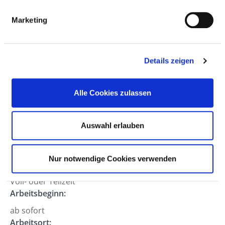
84066 Mallersdorf-Pfaffenberg
Marketing
Anfahrt
Berufsfeld:
Details zeigen
Pflegedienst
Hierarchiestufe:
Alle Cookies zulassen
Examinierte Pflegekraft
Abteilung:
Auswahl erlauben
Bereich:
INA
Nur notwendige Cookies verwenden
Arbeitszeit:
Voll- oder Teilzeit
Arbeitsbeginn:
ab sofort
Arbeitsort: