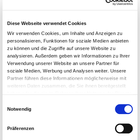
Diese Webseite verwendet Cookies
Wir verwenden Cookies, um Inhalte und Anzeigen zu
personalisieren, Funktionen für soziale Medien anbieten
zu können und die Zugriffe auf unsere Website zu
analysieren. Außerdem geben wir Informationen zu Ihrer
Verwendung unserer Website an unsere Partner für
soziale Medien, Werbung und Analysen weiter. Unsere
Partner führen diese Informationen möglicherweise mit
weiteren Daten zusammen, die Sie ihnen bereitgestellt
Karte vergrößern
haben oder die sie im Rahmen Ihrer Nutzung der Dienste
Ausbildung Medizinische/r
gesammelt haben.
Einwilligungsauswahl
Notwendig
Technologe/Technologin (m/w/d) für
Radiologie (MTR)
Präferenzen
Krankenhausstraße 6
84066 Mallersdorf-Pfaffenberg