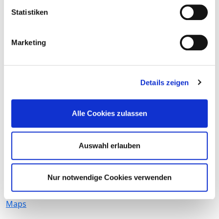
Statistiken
Anfahrt
Berufsfeld:
Marketing
Medizinisch-technischer Dienst
Hierarchiestufe:
Sonstige
Details zeigen
Abteilung:
Bereich:
Radiologie
Alle Cookies zulassen
Arbeitszeit:
Vollzeit
Arbeitsbeginn:
Auswahl erlauben
ab sofort
Arbeitsort:
Nur notwendige Cookies verwenden
Krankenhausstraße 6
84066 Mallersdorf-Pfaffenberg
Maps