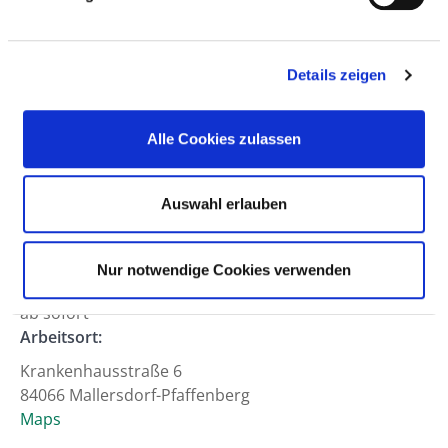
Anfahrt
Berufsfeld:
Details zeigen
Pflegedienst
Hierarchiestufe:
Alle Cookies zulassen
Sonstige
Abteilung:
Auswahl erlauben
Arbeitszeit:
Voll- oder Teilzeit
Nur notwendige Cookies verwenden
Arbeitsbeginn:
ab sofort
Arbeitsort:
Krankenhausstraße 6
84066 Mallersdorf-Pfaffenberg
Maps