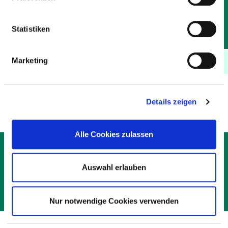
UND
KRANKENHAUS
(LUFTLINIE)
(GESAMTES
ORT
KRANKENHAUS)
Statistiken
Marketing
Kein Eintrag gefunden!
1
Details zeigen
Alle Cookies zulassen
KONTAKT
IMPRESSUM
Auswahl erlauben
DATENSCHUTZ
© DEUTSCHE KRANKENHAUS GESELLSCHAFT 2026
Nur notwendige Cookies verwenden