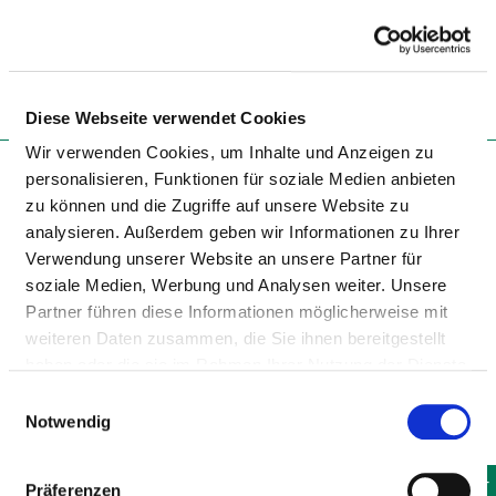
Togg
Diese Webseite verwendet Cookies
Wir verwenden Cookies, um Inhalte und Anzeigen zu
personalisieren, Funktionen für soziale Medien anbieten
zu können und die Zugriffe auf unsere Website zu
Suchworte
analysieren. Außerdem geben wir Informationen zu Ihrer
Verwendung unserer Website an unsere Partner für
soziale Medien, Werbung und Analysen weiter. Unsere
Partner führen diese Informationen möglicherweise mit
Treffer
0
Erweiterte Suche
Suchen
weiteren Daten zusammen, die Sie ihnen bereitgestellt
haben oder die sie im Rahmen Ihrer Nutzung der Dienste
gesammelt haben.
Einwilligungsauswahl
Nur Fallzahlen ab 4 Fällen berücksichtigen?
Notwendig
Suchergebnis-Liste
Atlas (Maps)
NAME
ENTFERNUNG
BETTEN IM
FÄLLE
KONTAKT
Präferenzen