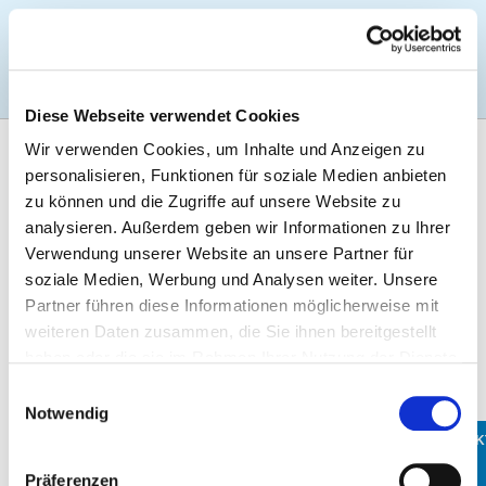
Togg
Diese Webseite verwendet Cookies
Wir verwenden Cookies, um Inhalte und Anzeigen zu
personalisieren, Funktionen für soziale Medien anbieten
Suchworte
zu können und die Zugriffe auf unsere Website zu
analysieren. Außerdem geben wir Informationen zu Ihrer
Verwendung unserer Website an unsere Partner für
soziale Medien, Werbung und Analysen weiter. Unsere
Erweiterte Suche
Suchen
Treffer
0
Partner führen diese Informationen möglicherweise mit
weiteren Daten zusammen, die Sie ihnen bereitgestellt
haben oder die sie im Rahmen Ihrer Nutzung der Dienste
Suchergebnis-Liste
Atlas (Maps)
gesammelt haben.
Einwilligungsauswahl
Fallzahlen mit 1 bis 3 Fällen berücksichtigen?
Notwendig
NAME
ENTFERNUNG
BETTEN IM
FÄLLE
KONTAK
UND
KRANKENHAUS
(LUFTLINIE)
(GESAMTES
Präferenzen