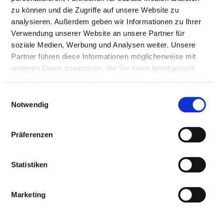
26121 Oldenburg
zu können und die Zugriffe auf unsere Website zu
Tel.:
0441-229-1601
analysieren. Außerdem geben wir Informationen zu Ihrer
Fax: 0441-229-1645
Verwendung unserer Website an unsere Partner für
Mail:
ed.latipsoh-suip@eiparehtnelharts
soziale Medien, Werbung und Analysen weiter. Unsere
Partner führen diese Informationen möglicherweise mit
Anfahrt
weiteren Daten zusammen, die Sie ihnen bereitgestellt
https://www.pius-hospital.de/kliniken/strahlenther...
haben oder die sie im Rahmen Ihrer Nutzung der Dienste
gesammelt haben.
Einwilligungsauswahl
Notwendig
Ärztliche Leitung
Präferenzen
Diplom-Physiker Dr. med. Kay C. Willborn
(Klinikdirektor)
Statistiken
Informationen und Leistungen der
Marketing
Fachabteilung