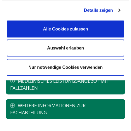
FALLZAHLEN
Details zeigen
Vollstationäre Fallzahl: 204
Alle Cookies zulassen
PERSONELLE AUSSTATTUNG
Auswahl erlauben
FACHEXPERTISE UND WEITERBILDUNG
Nur notwendige Cookies verwenden
MEDIZINISCHES LEISTUNGSANGEBOT MIT
FALLZAHLEN
WEITERE INFORMATIONEN ZUR
FACHABTEILUNG