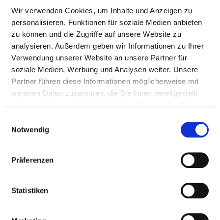
Wir verwenden Cookies, um Inhalte und Anzeigen zu
personalisieren, Funktionen für soziale Medien anbieten
zu können und die Zugriffe auf unsere Website zu
analysieren. Außerdem geben wir Informationen zu Ihrer
Verwendung unserer Website an unsere Partner für
soziale Medien, Werbung und Analysen weiter. Unsere
Partner führen diese Informationen möglicherweise mit
weiteren Daten zusammen, die Sie ihnen bereitgestellt
haben oder die sie im Rahmen Ihrer Nutzung der Dienste
gesammelt haben.
Einwilligungsauswahl
Weinstraße 100
Notwendig
76889 Klingenmünster
Tel.:
06349-900-0
Präferenzen
Mail:
ed.mukinilkzlafp@ofni
Anfahrt
Statistiken
http://www.pfalzklinikum.de