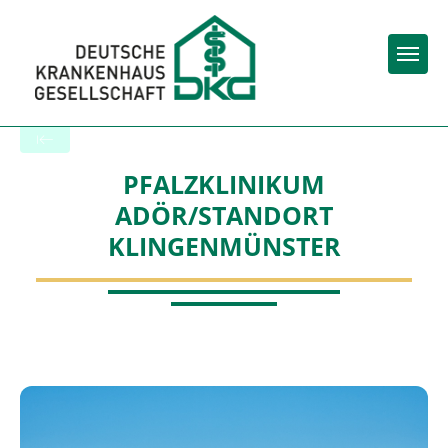
Togg
Zurück zu den Suchergebnissen
PFALZKLINIKUM
ADÖR/STANDORT
KLINGENMÜNSTER