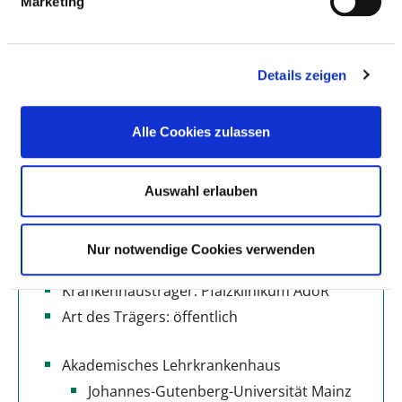
Marketing
Weitere Standorte
Details zeigen
BASIS-INFOS
Alle Cookies zulassen
Anzahl Betten: 368
Anzahl der Fachabteilungen: 3
Auswahl erlauben
Vollstationäre Fallzahl: 8.525
Teilstationäre Fallzahl: 353
Nur notwendige Cookies verwenden
Krankenhausträger: Pfalzklinikum AdöR
Art des Trägers: öffentlich
Akademisches Lehrkrankenhaus
Johannes-Gutenberg-Universität Mainz