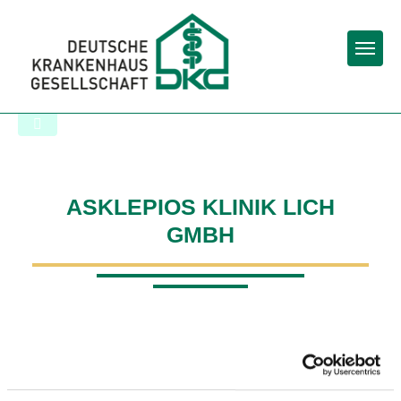
Togg
Startseite der Fachabteilung
ASKLEPIOS KLINIK LICH
GMBH
GEFÄSSCHIRURGIE