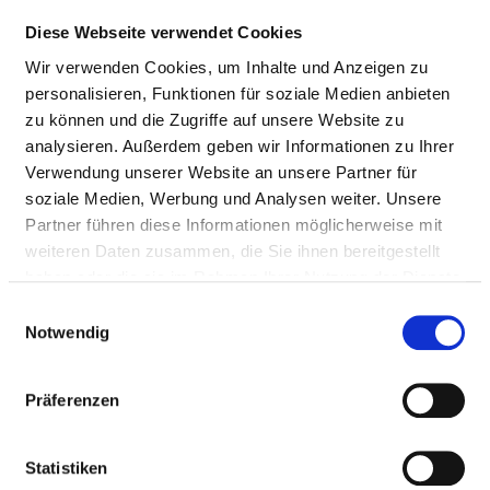
Diese Webseite verwendet Cookies
PFLEGERISCHE FACHEXPERTISE
Wir verwenden Cookies, um Inhalte und Anzeigen zu
personalisieren, Funktionen für soziale Medien anbieten
Pflege in der Onkologie (PQ07)
zu können und die Zugriffe auf unsere Website zu
fachabteilungsübergreifend
analysieren. Außerdem geben wir Informationen zu Ihrer
Verwendung unserer Website an unsere Partner für
Praxisanleitung (PQ20)
soziale Medien, Werbung und Analysen weiter. Unsere
Partner führen diese Informationen möglicherweise mit
Pflege im Operationsdienst (PQ08)
weiteren Daten zusammen, die Sie ihnen bereitgestellt
Zentral-OP
haben oder die sie im Rahmen Ihrer Nutzung der Dienste
gesammelt haben.
Einwilligungsauswahl
Hygienefachkraft (PQ13)
Notwendig
fachabteilungsübergreifend
Präferenzen
Hygienebeauftragte in der Pflege (PQ14)
Pädiatrische Intensiv- und Anästhesiepflege (PQ09)
Statistiken
fachabteilungsübergreifend