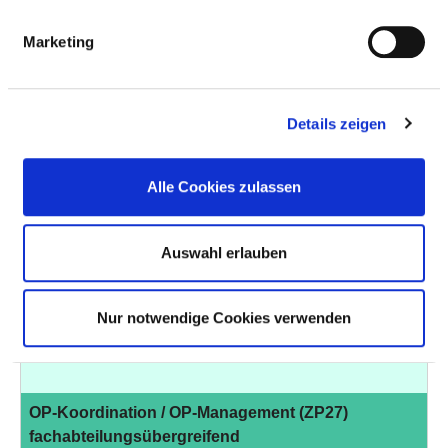
Marketing
Leitung einer Station / eines Bereiches (PQ05)
Notfallpflege (PQ12)
fachabteilungsübergreifend
Details zeigen
Intensiv- und Anästhesiepflege (PQ04)
Alle Cookies zulassen
fachabteilungsübergreifend
Auswahl erlauben
Schmerzmanagement (ZP14)
fachabteilungsübergreifend
Nur notwendige Cookies verwenden
Wundmanagement (ZP16)
über hausinternen Konsiliardienst
OP-Koordination / OP-Management (ZP27)
fachabteilungsübergreifend