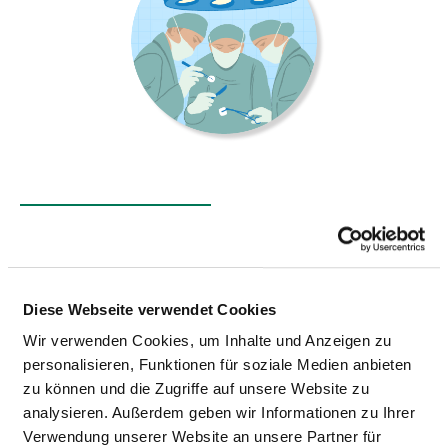
GEFÄSSCHIRURGIE
Goethestr. 4
Diese Webseite verwendet Cookies
35423 Lich
Wir verwenden Cookies, um Inhalte und Anzeigen zu
Tel.:
06404-81-292
personalisieren, Funktionen für soziale Medien anbieten
Fax: 06404-81-290
zu können und die Zugriffe auf unsere Website zu
Mail:
moc.soipelksa@hcil.eigrurihcniemeglla
analysieren. Außerdem geben wir Informationen zu Ihrer
Mit Notfallambulanz
Verwendung unserer Website an unsere Partner für