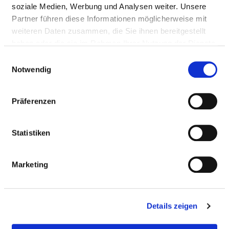
Anfahrt
soziale Medien, Werbung und Analysen weiter. Unsere
Partner führen diese Informationen möglicherweise mit
weiteren Daten zusammen, die Sie ihnen bereitgestellt
Ärztliche Leitung
haben oder die sie im Rahmen Ihrer Nutzung der Dienste
PD Dr. Thilo Schwandner (Chefarzt Gefäßchirurgie)
gesammelt haben.
Einwilligungsauswahl
Notwendig
Georg Aldiban (Leitender Arzt)
Präferenzen
Informationen und Leistungen der
Fachabteilung
Statistiken
FALLZAHLEN
Marketing
Vollstationäre Fallzahl: 216
Details zeigen
PERSONELLE AUSSTATTUNG