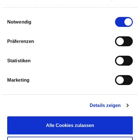
haben oder die sie im Rahmen Ihrer Nutzung der Dienste
http://www.pfalzklinikum.de
gesammelt haben.
Einwilligungsauswahl
Weitere Standorte
Notwendig
Präferenzen
BASIS-INFOS
Statistiken
Anzahl Betten: 80
Anzahl der Fachabteilungen: 1
Marketing
Vollstationäre Fallzahl: 1.347
Teilstationäre Fallzahl: 240
Details zeigen
Krankenhausträger: Pfalzklinikum AdöR
Alle Cookies zulassen
Art des Trägers: öffentlich