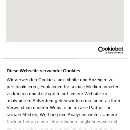
Diese Webseite verwendet Cookies
Wir verwenden Cookies, um Inhalte und Anzeigen zu
personalisieren, Funktionen für soziale Medien anbieten
Albert-Schweitzer-Strasse 64
zu können und die Zugriffe auf unsere Website zu
67655 Kaiserslautern
analysieren. Außerdem geben wir Informationen zu Ihrer
Tel.:
06349-900-0
Verwendung unserer Website an unsere Partner für
Mail:
ed.mukinilkzlafp@ofni
soziale Medien, Werbung und Analysen weiter. Unsere
Partner führen diese Informationen möglicherweise mit
Anfahrt
weiteren Daten zusammen, die Sie ihnen bereitgestellt