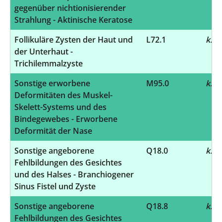
gegenüber nichtionisierender
Strahlung - Aktinische Keratose
Follikuläre Zysten der Haut und
L72.1
k.A.
der Unterhaut -
Trichilemmalzyste
Sonstige erworbene
M95.0
k.A.
Deformitäten des Muskel-
Skelett-Systems und des
Bindegewebes - Erworbene
Deformität der Nase
Sonstige angeborene
Q18.0
k.A.
Fehlbildungen des Gesichtes
und des Halses - Branchiogener
Sinus Fistel und Zyste
Sonstige angeborene
Q18.8
k.A.
Fehlbildungen des Gesichtes