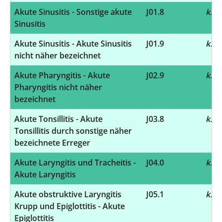
Akute Sinusitis - Sonstige akute
J01.8
k.A.
Sinusitis
Akute Sinusitis - Akute Sinusitis
J01.9
k.A.
nicht näher bezeichnet
Akute Pharyngitis - Akute
J02.9
k.A.
Pharyngitis nicht näher
bezeichnet
Akute Tonsillitis - Akute
J03.8
k.A.
Tonsillitis durch sonstige näher
bezeichnete Erreger
Akute Laryngitis und Tracheitis -
J04.0
k.A.
Akute Laryngitis
Akute obstruktive Laryngitis
J05.1
k.A.
Krupp und Epiglottitis - Akute
Epiglottitis