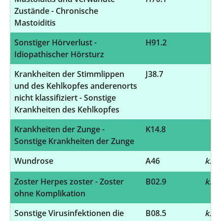
Zustände - Chronische
Mastoiditis
Sonstiger Hörverlust -
H91.2
4
Idiopathischer Hörsturz
Krankheiten der Stimmlippen
J38.7
4
und des Kehlkopfes anderenorts
nicht klassifiziert - Sonstige
Krankheiten des Kehlkopfes
Krankheiten der Zunge -
K14.8
4
Sonstige Krankheiten der Zunge
Wundrose
A46
k.A.
Zoster Herpes zoster - Zoster
B02.9
k.A.
ohne Komplikation
Sonstige Virusinfektionen die
B08.5
k.A.