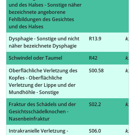
und des Halses - Sonstige näher
bezeichnete angeborene
Fehlbildungen des Gesichtes
und des Halses
Dysphagie - Sonstige und nicht
R13.9
k.A.
näher bezeichnete Dysphagie
Schwindel oder Taumel
R42
k.A.
Oberflächliche Verletzung des
S00.58
k.A.
Kopfes - Oberflächliche
Verletzung der Lippe und der
Mundhöhle - Sonstige
Fraktur des Schädels und der
S02.2
k.A.
Gesichtsschädelknochen -
Nasenbeinfraktur
Intrakranielle Verletzung -
S06.0
k.A.