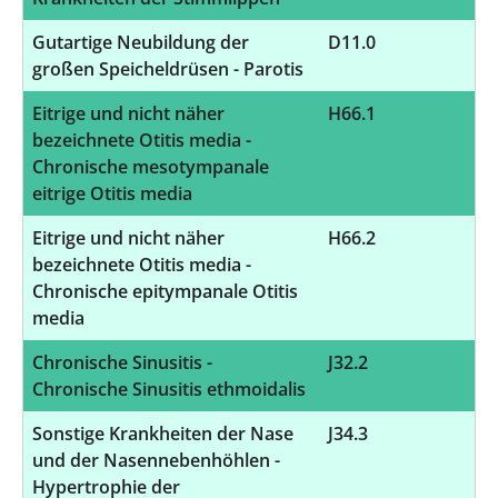
Gutartige Neubildung der
D11.0
1
großen Speicheldrüsen - Parotis
Eitrige und nicht näher
H66.1
1
bezeichnete Otitis media -
Chronische mesotympanale
eitrige Otitis media
Eitrige und nicht näher
H66.2
9
bezeichnete Otitis media -
Chronische epitympanale Otitis
media
Chronische Sinusitis -
J32.2
9
Chronische Sinusitis ethmoidalis
Sonstige Krankheiten der Nase
J34.3
9
und der Nasennebenhöhlen -
Hypertrophie der