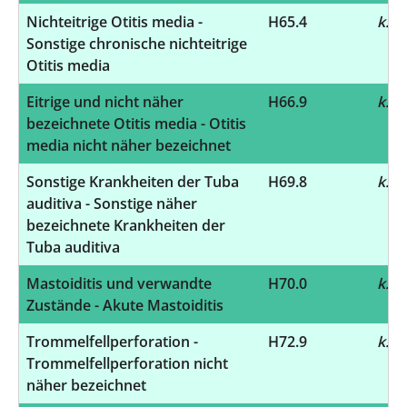
Nichteitrige Otitis media -
H65.4
k.A.
Sonstige chronische nichteitrige
Otitis media
Eitrige und nicht näher
H66.9
k.A.
bezeichnete Otitis media - Otitis
media nicht näher bezeichnet
Sonstige Krankheiten der Tuba
H69.8
k.A.
auditiva - Sonstige näher
bezeichnete Krankheiten der
Tuba auditiva
Mastoiditis und verwandte
H70.0
k.A.
Zustände - Akute Mastoiditis
Trommelfellperforation -
H72.9
k.A.
Trommelfellperforation nicht
näher bezeichnet