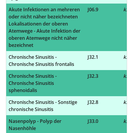
Akute Infektionen an mehreren
J06.9
k.A.
oder nicht näher bezeichneten
Lokalisationen der oberen
Atemwege - Akute Infektion der
oberen Atemwege nicht näher
bezeichnet
Chronische Sinusitis -
J32.1
k.A.
Chronische Sinusitis frontalis
Chronische Sinusitis -
J32.3
k.A.
Chronische Sinusitis
sphenoidalis
Chronische Sinusitis - Sonstige
J32.8
k.A.
chronische Sinusitis
Nasenpolyp - Polyp der
J33.0
k.A.
Nasenhöhle