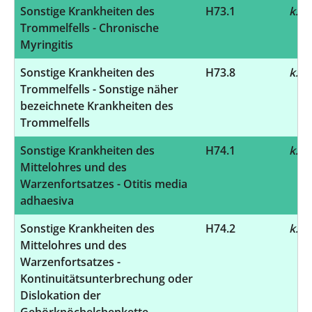
Sonstige Krankheiten des
H73.1
k.A.
Trommelfells - Chronische
Myringitis
Sonstige Krankheiten des
H73.8
k.A.
Trommelfells - Sonstige näher
bezeichnete Krankheiten des
Trommelfells
Sonstige Krankheiten des
H74.1
k.A.
Mittelohres und des
Warzenfortsatzes - Otitis media
adhaesiva
Sonstige Krankheiten des
H74.2
k.A.
Mittelohres und des
Warzenfortsatzes -
Kontinuitätsunterbrechung oder
Dislokation der
Gehörknöchelchenkette