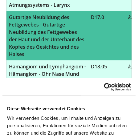
Atmungssystems - Larynx
Gutartige Neubildung des
D17.0
k.A.
Fettgewebes - Gutartige
Neubildung des Fettgewebes
der Haut und der Unterhaut des
Kopfes des Gesichtes und des
Halses
Hämangiom und Lymphangiom -
D18.05
k.A.
Hämangiom - Ohr Nase Mund
und Rachen
Sonstige gutartige Neubildungen
D21.0
k.A.
des Bindegewebes und anderer
Weichteilgewebe - Bindegewebe
Diese Webseite verwendet Cookies
und andere Weichteilgewebe
Wir verwenden Cookies, um Inhalte und Anzeigen zu
des Kopfes des Gesichtes und
personalisieren, Funktionen für soziale Medien anbieten
des Halses
zu können und die Zugriffe auf unsere Website zu