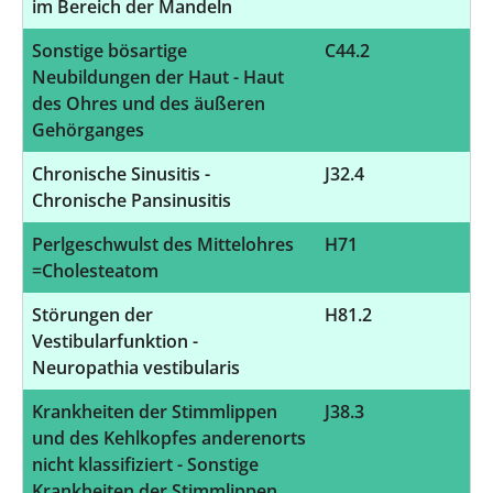
im Bereich der Mandeln
Sonstige bösartige
C44.2
2
Neubildungen der Haut - Haut
des Ohres und des äußeren
Gehörganges
Chronische Sinusitis -
J32.4
1
Chronische Pansinusitis
Perlgeschwulst des Mittelohres
H71
1
=Cholesteatom
Störungen der
H81.2
1
Vestibularfunktion -
Neuropathia vestibularis
Krankheiten der Stimmlippen
J38.3
1
und des Kehlkopfes anderenorts
nicht klassifiziert - Sonstige
Krankheiten der Stimmlippen