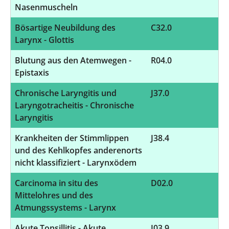
Nasenmuscheln
Bösartige Neubildung des
C32.0
7
Larynx - Glottis
Blutung aus den Atemwegen -
R04.0
7
Epistaxis
Chronische Laryngitis und
J37.0
6
Laryngotracheitis - Chronische
Laryngitis
Krankheiten der Stimmlippen
J38.4
6
und des Kehlkopfes anderenorts
nicht klassifiziert - Larynxödem
Carcinoma in situ des
D02.0
5
Mittelohres und des
Atmungssystems - Larynx
Akute Tonsillitis - Akute
J03.9
5