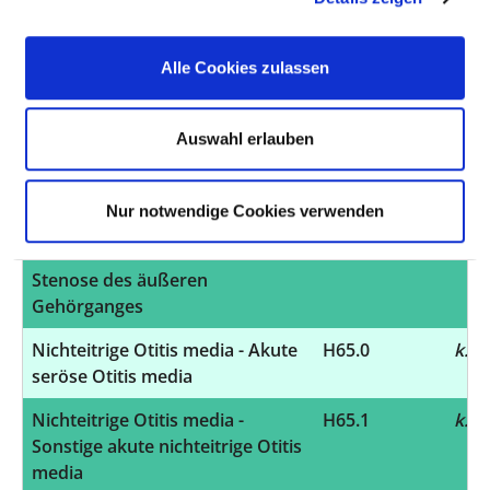
Entzündung des Augenlides
Otitis externa - Cholesteatom im
H60.4
k.A.
Alle Cookies zulassen
äußeren Ohr
Sonstige Krankheiten des
H61.0
k.A.
Auswahl erlauben
äußeren Ohres - Perichondritis
des äußeren Ohres
Nur notwendige Cookies verwenden
Sonstige Krankheiten des
H61.3
k.A.
äußeren Ohres - Erworbene
Stenose des äußeren
Gehörganges
Nichteitrige Otitis media - Akute
H65.0
k.A.
seröse Otitis media
Nichteitrige Otitis media -
H65.1
k.A.
Sonstige akute nichteitrige Otitis
media