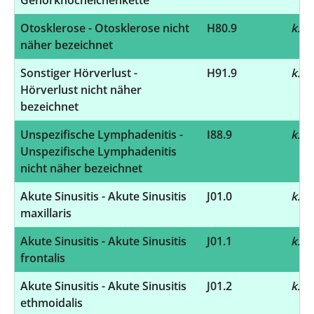
Otosklerose - Otosklerose nicht
H80.9
k.A.
näher bezeichnet
Sonstiger Hörverlust -
H91.9
k.A.
Hörverlust nicht näher
bezeichnet
Unspezifische Lymphadenitis -
I88.9
k.A.
Unspezifische Lymphadenitis
nicht näher bezeichnet
Akute Sinusitis - Akute Sinusitis
J01.0
k.A.
maxillaris
Akute Sinusitis - Akute Sinusitis
J01.1
k.A.
frontalis
Akute Sinusitis - Akute Sinusitis
J01.2
k.A.
ethmoidalis