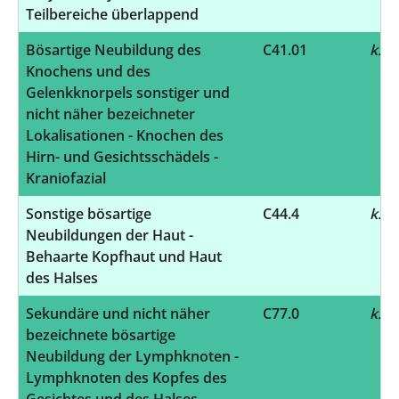
Teilbereiche überlappend
Bösartige Neubildung des
C41.01
k.A.
Knochens und des
Gelenkknorpels sonstiger und
nicht näher bezeichneter
Lokalisationen - Knochen des
Hirn- und Gesichtsschädels -
Kraniofazial
Sonstige bösartige
C44.4
k.A.
Neubildungen der Haut -
Behaarte Kopfhaut und Haut
des Halses
Sekundäre und nicht näher
C77.0
k.A.
bezeichnete bösartige
Neubildung der Lymphknoten -
Lymphknoten des Kopfes des
Gesichtes und des Halses