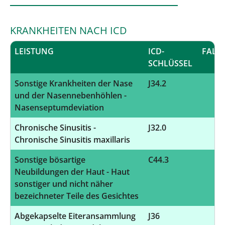
KRANKHEITEN NACH ICD
LEISTUNG
ICD-
FALL
SCHLÜSSEL
Sonstige Krankheiten der Nase
J34.2
6
und der Nasennebenhöhlen -
Nasenseptumdeviation
Chronische Sinusitis -
J32.0
3
Chronische Sinusitis maxillaris
Sonstige bösartige
C44.3
2
Neubildungen der Haut - Haut
sonstiger und nicht näher
bezeichneter Teile des Gesichtes
Abgekapselte Eiteransammlung
J36
2