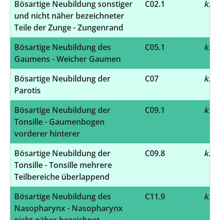
Bösartige Neubildung sonstiger
C02.1
k.A.
und nicht näher bezeichneter
Teile der Zunge - Zungenrand
Bösartige Neubildung des
C05.1
k.A.
Gaumens - Weicher Gaumen
Bösartige Neubildung der
C07
k.A.
Parotis
Bösartige Neubildung der
C09.1
k.A.
Tonsille - Gaumenbogen
vorderer hinterer
Bösartige Neubildung der
C09.8
k.A.
Tonsille - Tonsille mehrere
Teilbereiche überlappend
Bösartige Neubildung des
C11.9
k.A.
Nasopharynx - Nasopharynx
nicht näher bezeichnet