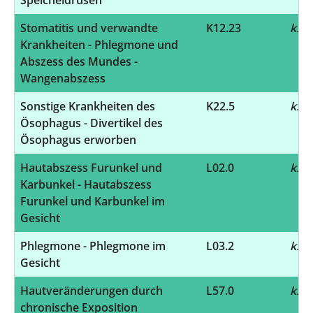
Stomatitis und verwandte
K12.23
k.A.
Krankheiten - Phlegmone und
Abszess des Mundes -
Wangenabszess
Sonstige Krankheiten des
K22.5
k.A.
Ösophagus - Divertikel des
Ösophagus erworben
Hautabszess Furunkel und
L02.0
k.A.
Karbunkel - Hautabszess
Furunkel und Karbunkel im
Gesicht
Phlegmone - Phlegmone im
L03.2
k.A.
Gesicht
Hautveränderungen durch
L57.0
k.A.
chronische Exposition