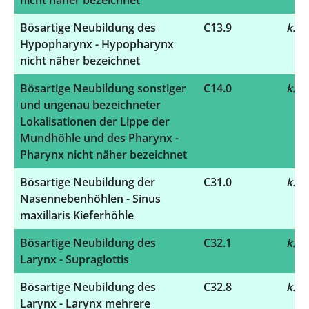
Bösartige Neubildung des
C13.9
k.A.
Hypopharynx - Hypopharynx
nicht näher bezeichnet
Bösartige Neubildung sonstiger
C14.0
k.A.
und ungenau bezeichneter
Lokalisationen der Lippe der
Mundhöhle und des Pharynx -
Pharynx nicht näher bezeichnet
Bösartige Neubildung der
C31.0
k.A.
Nasennebenhöhlen - Sinus
maxillaris Kieferhöhle
Bösartige Neubildung des
C32.1
k.A.
Larynx - Supraglottis
Bösartige Neubildung des
C32.8
k.A.
Larynx - Larynx mehrere