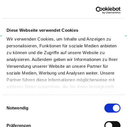
Togg
Diese Webseite verwendet Cookies
Startseite der Fachabteilung
Wir verwenden Cookies, um Inhalte und Anzeigen zu
personalisieren, Funktionen für soziale Medien anbieten
zu können und die Zugriffe auf unsere Website zu
analysieren. Außerdem geben wir Informationen zu Ihrer
STÄDTISCHES KRANKENHAUS
Verwendung unserer Website an unsere Partner für
PIRMASENS GGMBH
soziale Medien, Werbung und Analysen weiter. Unsere
Partner führen diese Informationen möglicherweise mit
STANDORT RODALBEN
weiteren Daten zusammen, die Sie ihnen bereitgestellt
haben oder die sie im Rahmen Ihrer Nutzung der Dienste
gesammelt haben.
Einwilligungsauswahl
Notwendig
Präferenzen