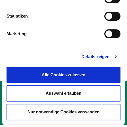
KLINIK FÜR KONSERVATIVE
ORTHOPÄDIE UND SPEZIELLE
Statistiken
SCHMERZTHERAPIE
Marketing
AMBULANTE OPERATIONEN
LEISTUNG
FALLZAHL
OPS-SCHLÜSSEL
INFO
Details zeigen
Alle Cookies zulassen
KONTAKT
Auswahl erlauben
IMPRESSUM
DATENSCHUTZ
Nur notwendige Cookies verwenden
© DEUTSCHE KRANKENHAUS GESELLSCHAFT 2026