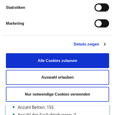
http://www.kh-pirmasens.de
Statistiken
Weitere Standorte
Marketing
Kurzprofil Städtisches Krankenhaus Pirmasens 
gGmbH

Details zeigen
Als regionales Akutkrankenhaus kümmert sich das im 
Jahr 1988 erbaute Städtische Krankenhaus 
Alle Cookies zulassen
Pirmasens...
mehr
Auswahl erlauben
BASIS-INFOS
Nur notwendige Cookies verwenden
Anzahl Betten: 155
Anzahl der Fachabteilungen: 7