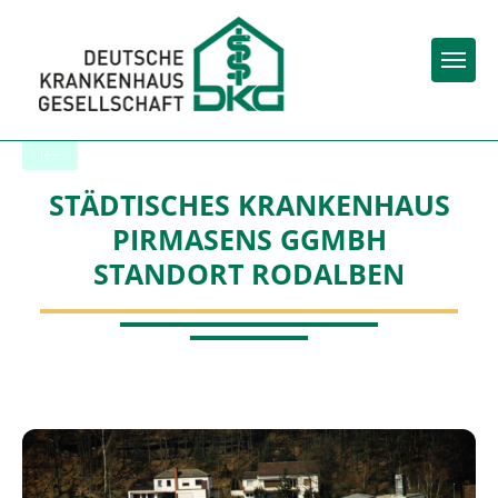
Togg
Zurück zu den Suchergebnissen
STÄDTISCHES KRANKENHAUS
PIRMASENS GGMBH
STANDORT RODALBEN