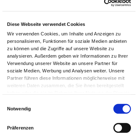
Diese Webseite verwendet Cookies
Wir verwenden Cookies, um Inhalte und Anzeigen zu
personalisieren, Funktionen für soziale Medien anbieten
zu können und die Zugriffe auf unsere Website zu
analysieren. Außerdem geben wir Informationen zu Ihrer
Verwendung unserer Website an unsere Partner für
soziale Medien, Werbung und Analysen weiter. Unsere
Partner führen diese Informationen möglicherweise mit
weiteren Daten zusammen, die Sie ihnen bereitgestellt
Kirchbergstraße 14
haben oder die sie im Rahmen Ihrer Nutzung der Dienste
66976 Rodalben
gesammelt haben.
Einwilligungsauswahl
Notwendig
Tel.:
06331-2510
Mail:
ed.snesamrip-hk@ofni
Präferenzen
Anfahrt