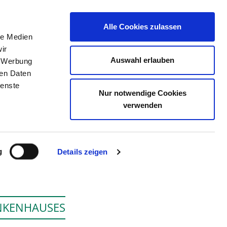
Alle Cookies zulassen
le Medien
ERZEICHNIS
STELLENBÖRSE
KONTAKT
ir
Auswahl erlauben
, Werbung
ren Daten
ienste
Nur notwendige Cookies
SENS GGMBH STANDORT
verwenden
g
Details zeigen
ANKENHAUSES