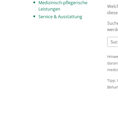
Medizinisch-pflegerische
Welc
Leistungen
dies
Service & Ausstattung
Suche
werde
Hinwe
daran
mediz
Tipp:
Behan