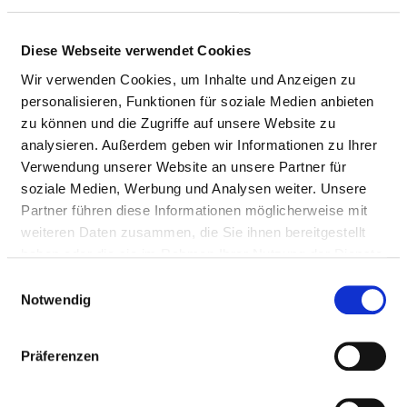
UMGANG MIT RISIKEN IN DER
PATIENTENVERSORGUNG
Diese Webseite verwendet Cookies
Wir verwenden Cookies, um Inhalte und Anzeigen zu
personalisieren, Funktionen für soziale Medien anbieten
QUALITÄTSMANAGEMENT
zu können und die Zugriffe auf unsere Website zu
VERANTWORTLICHE PERSON
analysieren. Außerdem geben wir Informationen zu Ihrer
Verwendung unserer Website an unsere Partner für
soziale Medien, Werbung und Analysen weiter. Unsere
Christian Heinrich
Partner führen diese Informationen möglicherweise mit
Organisation und Qualitätsmanagement
weiteren Daten zusammen, die Sie ihnen bereitgestellt
haben oder die sie im Rahmen Ihrer Nutzung der Dienste
Kirchbergstraße 14
gesammelt haben.
Einwilligungsauswahl
66976 Rodalben
Notwendig
Tel.:
06331 -714-3230
Mail:
ed.snesamrip-hk@hcirnieh
Präferenzen