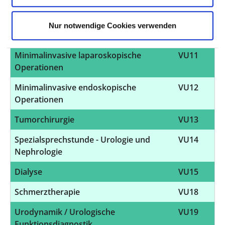
Neuro-Urologie
VU09
Plastisch-rekonstruktive Eingriffe an
VU10
Nur notwendige Cookies verwenden
Niere, Harnwegen und Harnblase
Minimalinvasive laparoskopische
VU11
Operationen
Minimalinvasive endoskopische
VU12
Operationen
Tumorchirurgie
VU13
Spezialsprechstunde - Urologie und
VU14
Nephrologie
Dialyse
VU15
Schmerztherapie
VU18
Urodynamik / Urologische
VU19
Funktionsdiagnostik