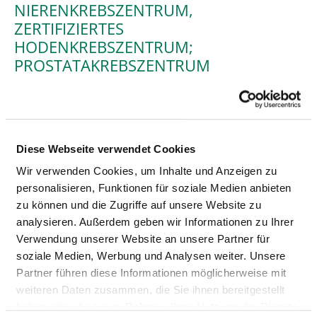
NIERENKREBSZENTRUM,
ZERTIFIZIERTES
HODENKREBSZENTRUM;
PROSTATAKREBSZENTRUM
MEDIZINISCHES LEISTUNGSANGEBOT (LT.
AUSWAHLLISTE)
Diese Webseite verwendet Cookies
BEZEICHNUNG
SCHLÜSSEL
Wir verwenden Cookies, um Inhalte und Anzeigen zu
personalisieren, Funktionen für soziale Medien anbieten
Diagnostik und Therapie von
VU00
zu können und die Zugriffe auf unsere Website zu
Tumoren des Harnsystems
analysieren. Außerdem geben wir Informationen zu Ihrer
Diagnostik und Therapie von
VU01
Verwendung unserer Website an unsere Partner für
tubulointerstitiellen
soziale Medien, Werbung und Analysen weiter. Unsere
Nierenkrankheiten
Partner führen diese Informationen möglicherweise mit
weiteren Daten zusammen, die Sie ihnen bereitgestellt
Diagnostik und Therapie von
VU02
haben oder die sie im Rahmen Ihrer Nutzung der Dienste
Niereninsuffizienz