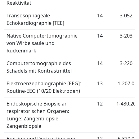
Reaktivität
Transösophageale
14
3-052
Echokardiographie [TEE]
Native Computertomographie
14
3-203
von Wirbelsäule und
Rückenmark
Computertomographie des
14
3-220
Schädels mit Kontrastmittel
Elektroenzephalographie [EEG]:
13
1-207.0
Routine-EEG (10/20 Elektroden)
Endoskopische Biopsie an
12
1-430.20
respiratorischen Organen:
Lunge: Zangenbiopsie
Zangenbiopsie
Exzision und Destruktion von
12
5-320.0