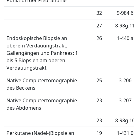
Punktion der Pleurahöhle
32
9-984.6
27
8-98g.11
Endoskopische Biopsie an
26
1-440.a
oberem Verdauungstrakt,
Gallengängen und Pankreas: 1
bis 5 Biopsien am oberen
Verdauungstrakt
Native Computertomographie
25
3-206
des Beckens
Native Computertomographie
23
3-207
des Abdomens
23
8-98g.10
Perkutane (Nadel-)Biopsie an
19
1-431.0