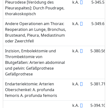
Pleurodese [Verödung des
k.A.
5-345.5
Pleuraspaltes]: Durch Poudrage,
thorakoskopisch
Andere Operationen am Thorax:
k.A.
5-349.6
Reoperation an Lunge, Bronchus,
Brustwand, Pleura, Mediastinum
oder Zwerchfell
Inzision, Embolektomie und
k.A.
5-380.56
Thrombektomie von
Blutgefäßen: Arterien abdominal
und pelvin: Gefäßprothese
Gefäßprothese
Endarteriektomie: Arterien
k.A.
5-381.71
Oberschenkel: A. profunda
femoris A. profunda femoris
k.A.
5-394.10