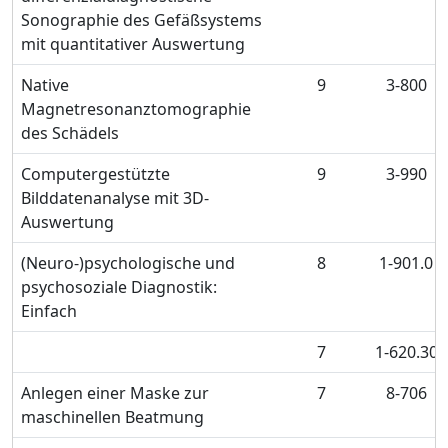
Sonographie des Gefäßsystems
mit quantitativer Auswertung
Native
9
3-800
Magnetresonanztomographie
des Schädels
Computergestützte
9
3-990
Bilddatenanalyse mit 3D-
Auswertung
(Neuro-)psychologische und
8
1-901.0
psychosoziale Diagnostik:
Einfach
7
1-620.30
Anlegen einer Maske zur
7
8-706
maschinellen Beatmung