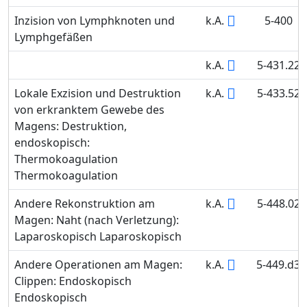
Inzision von Lymphknoten und
k.A.
5-400
Lymphgefäßen
k.A.
5-431.22
Lokale Exzision und Destruktion
k.A.
5-433.52
von erkranktem Gewebe des
Magens: Destruktion,
endoskopisch:
Thermokoagulation
Thermokoagulation
Andere Rekonstruktion am
k.A.
5-448.02
Magen: Naht (nach Verletzung):
Laparoskopisch Laparoskopisch
Andere Operationen am Magen:
k.A.
5-449.d3
Clippen: Endoskopisch
Endoskopisch