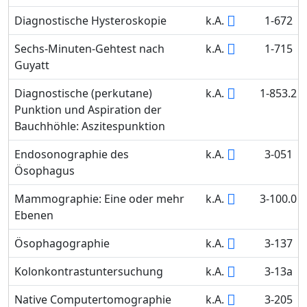
Diagnostische Hysteroskopie
k.A.
1-672
Sechs-Minuten-Gehtest nach
k.A.
1-715
Guyatt
Diagnostische (perkutane)
k.A.
1-853.2
Punktion und Aspiration der
Bauchhöhle: Aszitespunktion
Endosonographie des
k.A.
3-051
Ösophagus
Mammographie: Eine oder mehr
k.A.
3-100.0
Ebenen
Ösophagographie
k.A.
3-137
Kolonkontrastuntersuchung
k.A.
3-13a
Native Computertomographie
k.A.
3-205