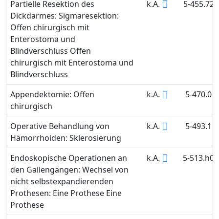
Partielle Resektion des
k.A.
5-455.72
Dickdarmes: Sigmaresektion:
Offen chirurgisch mit
Enterostoma und
Blindverschluss Offen
chirurgisch mit Enterostoma und
Blindverschluss
Appendektomie: Offen
k.A.
5-470.0
chirurgisch
Operative Behandlung von
k.A.
5-493.1
Hämorrhoiden: Sklerosierung
Endoskopische Operationen an
k.A.
5-513.h0
den Gallengängen: Wechsel von
nicht selbstexpandierenden
Prothesen: Eine Prothese Eine
Prothese