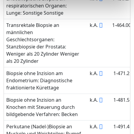
respiratorischen Organen:
Lunge: Sonstige Sonstige
Transrektale Biopsie an
k.A.
1-464.00
männlichen
Geschlechtsorganen:
Stanzbiopsie der Prostata:
Weniger als 20 Zylinder Weniger
als 20 Zylinder
Biopsie ohne Inzision am
k.A.
1-471.2
Endometrium: Diagnostische
fraktionierte Kürettage
Biopsie ohne Inzision an
k.A.
1-481.5
Knochen mit Steuerung durch
bildgebende Verfahren: Becken
Perkutane (Nadel-)Biopsie an
k.A.
1-491.4
Muskeln und Weichteilen: Rumpf