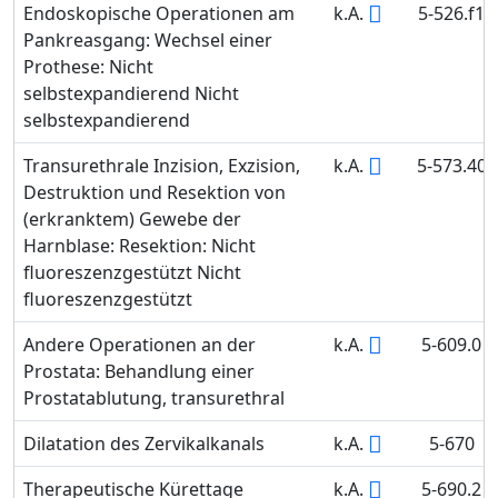
Endoskopische Operationen am
k.A.
5-526.f1
Pankreasgang: Wechsel einer
Prothese: Nicht
selbstexpandierend Nicht
selbstexpandierend
Transurethrale Inzision, Exzision,
k.A.
5-573.40
Destruktion und Resektion von
(erkranktem) Gewebe der
Harnblase: Resektion: Nicht
fluoreszenzgestützt Nicht
fluoreszenzgestützt
Andere Operationen an der
k.A.
5-609.0
Prostata: Behandlung einer
Prostatablutung, transurethral
Dilatation des Zervikalkanals
k.A.
5-670
Therapeutische Kürettage
k.A.
5-690.2