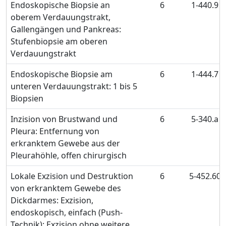
Endoskopische Biopsie an
6
1-440.9
oberem Verdauungstrakt,
Gallengängen und Pankreas:
Stufenbiopsie am oberen
Verdauungstrakt
Endoskopische Biopsie am
6
1-444.7
unteren Verdauungstrakt: 1 bis 5
Biopsien
Inzision von Brustwand und
6
5-340.a
Pleura: Entfernung von
erkranktem Gewebe aus der
Pleurahöhle, offen chirurgisch
Lokale Exzision und Destruktion
6
5-452.60
von erkranktem Gewebe des
Dickdarmes: Exzision,
endoskopisch, einfach (Push-
Technik): Exzision ohne weitere