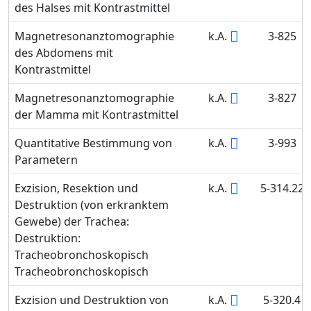
des Halses mit Kontrastmittel
Magnetresonanztomographie
k.A.
3-825
des Abdomens mit
Kontrastmittel
Magnetresonanztomographie
k.A.
3-827
der Mamma mit Kontrastmittel
Quantitative Bestimmung von
k.A.
3-993
Parametern
Exzision, Resektion und
k.A.
5-314.22
Destruktion (von erkranktem
Gewebe) der Trachea:
Destruktion:
Tracheobronchoskopisch
Tracheobronchoskopisch
Exzision und Destruktion von
k.A.
5-320.4