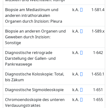
Biopsie am Mediastinum und
k.A.
1-581.4
anderen intrathorakalen
Organen durch Inzision: Pleura
Biopsie an anderen Organen und
k.A.
1-589.x
Geweben durch Inzision:
Sonstige
Diagnostische retrograde
k.A.
1-642
Darstellung der Gallen- und
Pankreaswege
Diagnostische Koloskopie: Total,
k.A.
1-650.1
bis Zäkum
Diagnostische Sigmoideoskopie
k.A.
1-651
Chromoendoskopie des unteren
k.A.
1-655
Verdauungstraktes