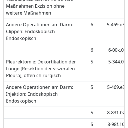
Maßnahmen Exzision ohne
weitere Maßnahmen
Andere Operationen am Darm:
6
5-469.d3
Clippen: Endoskopisch
Endoskopisch
6
6-00k.0
Pleurektomie: Dekortikation der
5
5-344.0
Lunge [Resektion der viszeralen
Pleura], offen chirurgisch
Andere Operationen am Darm:
5
5-469.e3
Injektion: Endoskopisch
Endoskopisch
5
8-831.02
5
8-98f.10