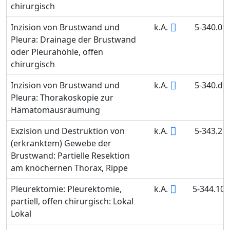
chirurgisch
Inzision von Brustwand und
k.A.
5-340.0
Pleura: Drainage der Brustwand
oder Pleurahöhle, offen
chirurgisch
Inzision von Brustwand und
k.A.
5-340.d
Pleura: Thorakoskopie zur
Hämatomausräumung
Exzision und Destruktion von
k.A.
5-343.2
(erkranktem) Gewebe der
Brustwand: Partielle Resektion
am knöchernen Thorax, Rippe
Pleurektomie: Pleurektomie,
k.A.
5-344.10
partiell, offen chirurgisch: Lokal
Lokal