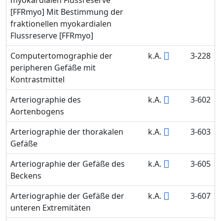
[FFRmyo] Mit Bestimmung der
fraktionellen myokardialen
Flussreserve [FFRmyo]
Computertomographie der
k.A.
3-228
peripheren Gefäße mit
Kontrastmittel
Arteriographie des
k.A.
3-602
Aortenbogens
Arteriographie der thorakalen
k.A.
3-603
Gefäße
Arteriographie der Gefäße des
k.A.
3-605
Beckens
Arteriographie der Gefäße der
k.A.
3-607
unteren Extremitäten