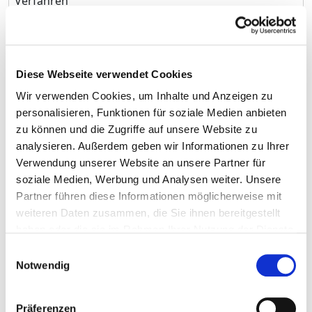
Verfahren
Einfache endotracheale
4
8-701
Intubation
Monitoring von Atmung, Herz
4
8-930
Diese Webseite verwendet Cookies
und Kreislauf ohne Messung des
Wir verwenden Cookies, um Inhalte und Anzeigen zu
Pulmonalarteriendruckes und
personalisieren, Funktionen für soziale Medien anbieten
des zentralen Venendruckes
zu können und die Zugriffe auf unsere Website zu
analysieren. Außerdem geben wir Informationen zu Ihrer
Elektromyographie [EMG]
k.A.
1-205
Verwendung unserer Website an unsere Partner für
soziale Medien, Werbung und Analysen weiter. Unsere
Neurographie
k.A.
1-206
Partner führen diese Informationen möglicherweise mit
Elektrophysiologische
k.A.
1-266.0
weiteren Daten zusammen, die Sie ihnen bereitgestellt
Untersuchung des Herzens,
haben oder die sie im Rahmen Ihrer Nutzung der Dienste
nicht kathetergestützt: Bei
gesammelt haben.
Einwilligungsauswahl
implantiertem Schrittmacher
Notwendig
(Perkutane) Biopsie an
k.A.
1-426.0
Lymphknoten, Milz und Thymus
Präferenzen