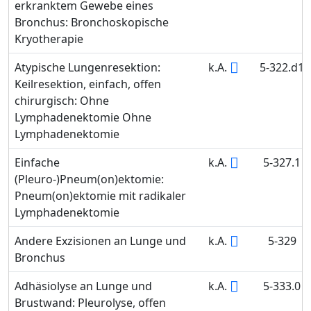
erkranktem Gewebe eines
Bronchus: Bronchoskopische
Kryotherapie
Atypische Lungenresektion:
k.A.
5-322.d1
Keilresektion, einfach, offen
chirurgisch: Ohne
Lymphadenektomie Ohne
Lymphadenektomie
Einfache
k.A.
5-327.1
(Pleuro-)Pneum(on)ektomie:
Pneum(on)ektomie mit radikaler
Lymphadenektomie
Andere Exzisionen an Lunge und
k.A.
5-329
Bronchus
Adhäsiolyse an Lunge und
k.A.
5-333.0
Brustwand: Pleurolyse, offen