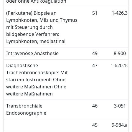
oder ohne Antikoagulation
(Perkutane) Biopsie an
51
1-426.3
Lymphknoten, Milz und Thymus
mit Steuerung durch
bildgebende Verfahren:
Lymphknoten, mediastinal
Intravenöse Anästhesie
49
8-900
Diagnostische
47
1-620.10
Tracheobronchoskopie: Mit
starrem Instrument: Ohne
weitere Maßnahmen Ohne
weitere Maßnahmen
Transbronchiale
46
3-05f
Endosonographie
45
9-984.a