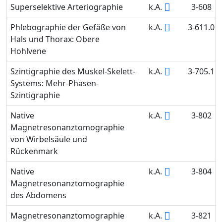
Superselektive Arteriographie
k.A.
3-608
Phlebographie der Gefäße von
k.A.
3-611.0
Hals und Thorax: Obere
Hohlvene
Szintigraphie des Muskel-Skelett-
k.A.
3-705.1
Systems: Mehr-Phasen-
Szintigraphie
Native
k.A.
3-802
Magnetresonanztomographie
von Wirbelsäule und
Rückenmark
Native
k.A.
3-804
Magnetresonanztomographie
des Abdomens
Magnetresonanztomographie
k.A.
3-821