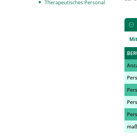
Therapeutisches Personal
Mi
BER
Anza
Pers
Pers
Pers
Pers
maßg