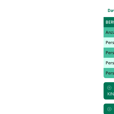
Da
BER
Anza
Pers
Pers
Pers
Pers
KI