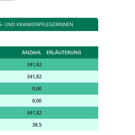
S- UND KRANKENPFLEGERINNEN
ANZAHL
ERLÄUTERUNG
341,82
341,82
0,00
0,00
341,82
38.5