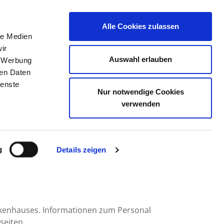
Alle Cookies zulassen
le Medien
ERZEICHNIS
STELLENBÖRSE
KONTAKT
ir
Auswahl erlauben
, Werbung
ren Daten
ienste
Nur notwendige Cookies
NHAUS GMBH
verwenden
g
Details zeigen
nkenhauses. Informationen zum Personal
seiten.