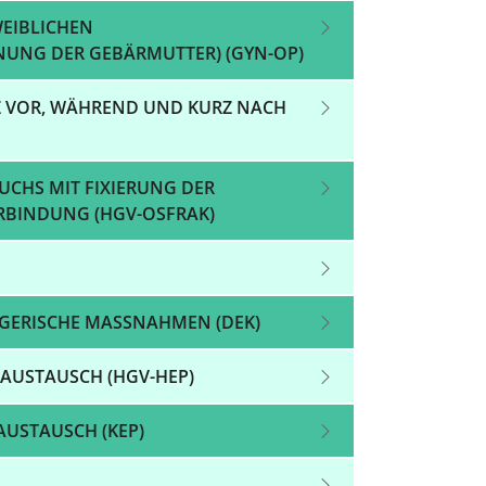
EIBLICHEN
UNG DER GEBÄRMUTTER) (GYN-OP)
Z VOR, WÄHREND UND KURZ NACH
UCHS MIT FIXIERUNG DER
RBINDUNG (HGV-OSFRAK)
GERISCHE MASSNAHMEN (DEK)
 AUSTAUSCH (HGV-HEP)
AUSTAUSCH (KEP)