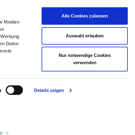
Alle Cookies zulassen
le Medien
ERZEICHNIS
STELLENBÖRSE
KONTAKT
ir
Auswahl erlauben
, Werbung
ren Daten
ienste
Nur notwendige Cookies
NHAUS GMBH
verwenden
g
Details zeigen
en