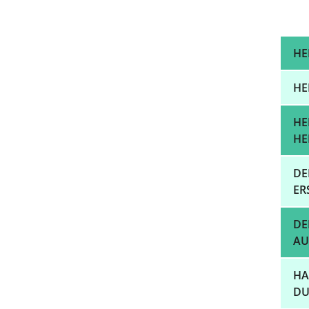
HE
HE
HE
HE
DE
ER
DE
AU
HA
DU