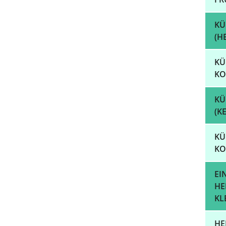
KÜ
(H
KÜ
KO
KÜ
(K
KÜ
KO
EI
HE
KL
HE