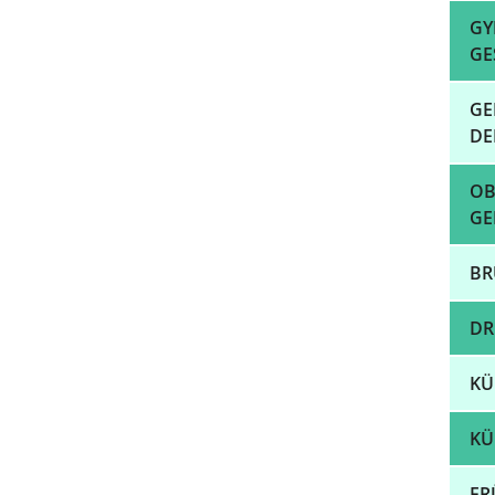
GY
GE
GE
DE
OB
GE
BR
DR
KÜ
KÜ
FR