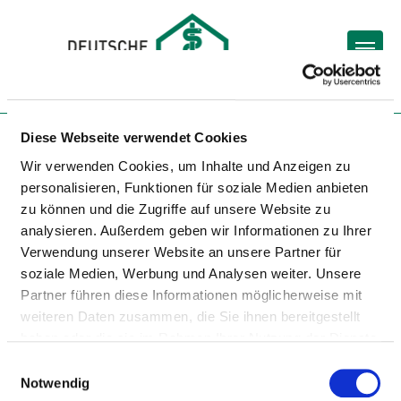
Togg
Zur Krankenhaus-Startseite
Diese Webseite verwendet Cookies
Wir verwenden Cookies, um Inhalte und Anzeigen zu
personalisieren, Funktionen für soziale Medien anbieten
SANA KRANKENHAUS
zu können und die Zugriffe auf unsere Website zu
GOTTESFRIEDE WOLTERSDORF
analysieren. Außerdem geben wir Informationen zu Ihrer
Verwendung unserer Website an unsere Partner für
GGMBH
soziale Medien, Werbung und Analysen weiter. Unsere
Partner führen diese Informationen möglicherweise mit
weiteren Daten zusammen, die Sie ihnen bereitgestellt
haben oder die sie im Rahmen Ihrer Nutzung der Dienste
gesammelt haben.
Einwilligungsauswahl
Notwendig