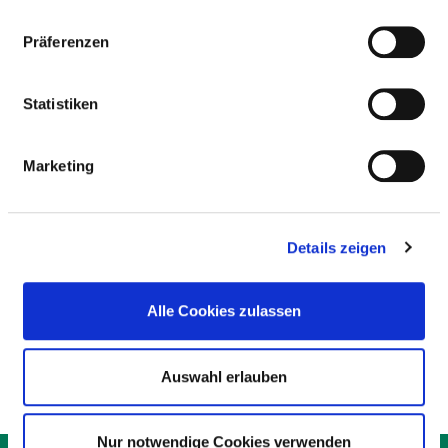
TEILNAHME AN DER
NOTFALLVERSORGUNG
Präferenzen
Statistiken
NOTFALLVERSORGUNGSSTUFEN
Marketing
ALLGEMEINES
KOOPERATION MIT DER KASSENÄRZTLICHEN
Details zeigen
VEREINIGUNG?
Alle Cookies zulassen
HINWEIS NOTFALLVERSORGUNG
Auswahl erlauben
Nur notwendige Cookies verwenden