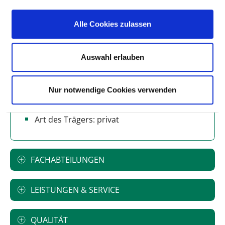
Anzahl Betten: 137
Anzahl der Fachabteilungen: 2
Alle Cookies zulassen
Vollstationäre Fallzahl: 2.639
Auswahl erlauben
Teilstationäre Fallzahl: 469
Nur notwendige Cookies verwenden
Krankenhausträger: Sana Krankenhaus
Gottesfriede Woltersdorf gGmbH
Art des Trägers: privat
FACHABTEILUNGEN
LEISTUNGEN & SERVICE
QUALITÄT