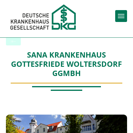
Togg
Zurück zu den Suchergebnissen
SANA KRANKENHAUS
GOTTESFRIEDE WOLTERSDORF
GGMBH