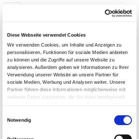
Toggle navigation
Zur Krankenhaus-Startseite
Diese Webseite verwendet Cookies
Wir verwenden Cookies, um Inhalte und Anzeigen zu
personalisieren, Funktionen für soziale Medien anbieten
zu können und die Zugriffe auf unsere Website zu
Warnow Klinik Bützow
analysieren. Außerdem geben wir Informationen zu Ihrer
gGmbH
Verwendung unserer Website an unsere Partner für
soziale Medien, Werbung und Analysen weiter. Unsere
Partner führen diese Informationen möglicherweise mit
weiteren Daten zusammen, die Sie ihnen bereitgestellt
Chirurgie
haben oder die sie im Rahmen Ihrer Nutzung der Dienste
gesammelt haben.
Einwilligungsauswahl
Informationen und Leistungen der
Notwendig
Fachabteilung
Fallzahlen