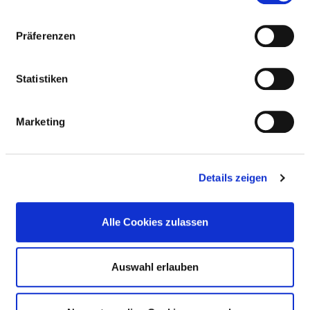
FALLZAHLEN
Präferenzen
Vollstationäre Fallzahl: 20
Statistiken
PERSONELLE AUSSTATTUNG
Marketing
FACHEXPERTISE UND WEITERBILDUNG
Details zeigen
MEDIZINISCHES LEISTUNGSANGEBOT MIT
FALLZAHLEN
Alle Cookies zulassen
WEITERE INFORMATIONEN ZUR
FACHABTEILUNG
Auswahl erlauben