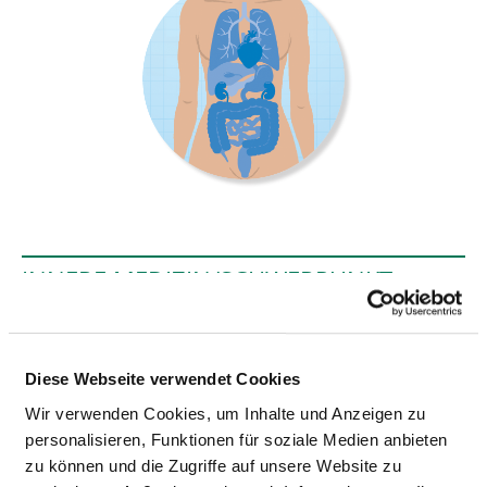
INNERE MEDIZIN/SCHWERPUNKT
DIABETES
Hubertusstraße 12-22
Diese Webseite verwendet Cookies
16547 Birkenwerder
Wir verwenden Cookies, um Inhalte und Anzeigen zu
personalisieren, Funktionen für soziale Medien anbieten
Tel.:
03303-522-219
zu können und die Zugriffe auf unsere Website zu
Fax: 03303-522-444