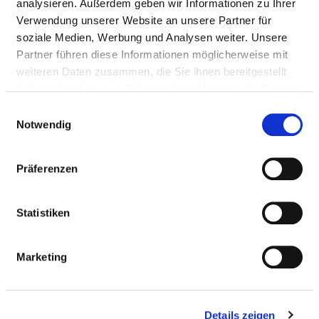
analysieren. Außerdem geben wir Informationen zu Ihrer
Mail:
moc.soipelksa@nabrits.a
Verwendung unserer Website an unsere Partner für
Mit Notfallambulanz
soziale Medien, Werbung und Analysen weiter. Unsere
Anfahrt
Partner führen diese Informationen möglicherweise mit
weiteren Daten zusammen, die Sie ihnen bereitgestellt
https://www.asklepios.com/birkenwerder/experten/di...
haben oder die sie im Rahmen Ihrer Nutzung der Dienste
gesammelt haben.
Einwilligungsauswahl
Notwendig
Ärztliche Leitung
PD Dr. med. Alin Stirban (Chefarzt für Diabetologie)
Präferenzen
Statistiken
Informationen und Leistungen der
Fachabteilung
Marketing
FALLZAHLEN
Vollstationäre Fallzahl: 759
Details zeigen