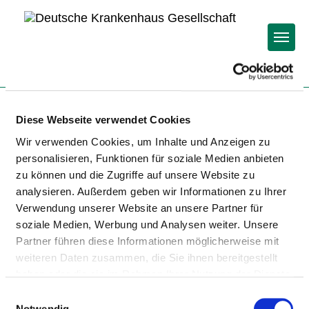
Togg
Startseite der Fachabteilung
Diese Webseite verwendet Cookies
Wir verwenden Cookies, um Inhalte und Anzeigen zu
KLINIKUM BAD HERSFELD
personalisieren, Funktionen für soziale Medien anbieten
zu können und die Zugriffe auf unsere Website zu
GMBH
analysieren. Außerdem geben wir Informationen zu Ihrer
Verwendung unserer Website an unsere Partner für
soziale Medien, Werbung und Analysen weiter. Unsere
Partner führen diese Informationen möglicherweise mit
weiteren Daten zusammen, die Sie ihnen bereitgestellt
haben oder die sie im Rahmen Ihrer Nutzung der Dienste
gesammelt haben.
Einwilligungsauswahl
KLINIK FÜR FRAUENHEILKUNDE UND
Notwendig