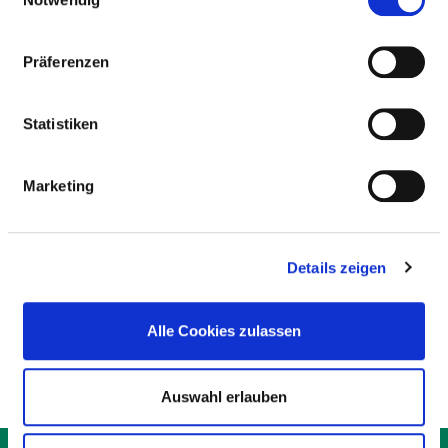
GEBURTSHILFE
Präferenzen
PFLEGERISCHE FACHEXPERTISE
Statistiken
Leitung einer Station / eines Bereiches (PQ05)
Praxisanleitung (PQ20)
Marketing
Stomamanagement (ZP15)
Wundmanagement (ZP16)
Details zeigen
Schmerzmanagement (ZP14)
Still- und Laktationsberatung (ZP28)
Alle Cookies zulassen
Auswahl erlauben