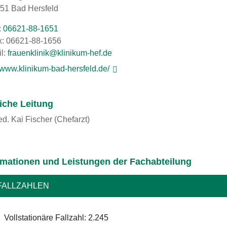
51 Bad Hersfeld
:
06621-88-1651
: 06621-88-1656
l:
ed.feh-mukinilk@kinilkneuarf
//www.klinikum-bad-hersfeld.de/
liche Leitung
ed. Kai Fischer (Chefarzt)
rmationen und Leistungen der Fachabteilung
FALLZAHLEN
Vollstationäre Fallzahl: 2.245