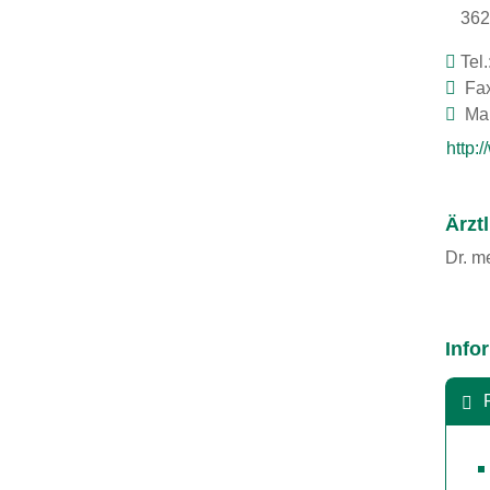
362
Tel.
Fax
Mai
http:
Ärzt
Dr. m
Info