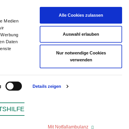
Alle Cookies zulassen
le Medien
ir
ZEICHNIS
STELLENBÖRSE
KONTAKT
Auswahl erlauben
, Werbung
ren Daten
ienste
Nur notwendige Cookies
ELD GMBH
verwenden
g
Details zeigen
TSHILFE
Mit Notfallambulanz