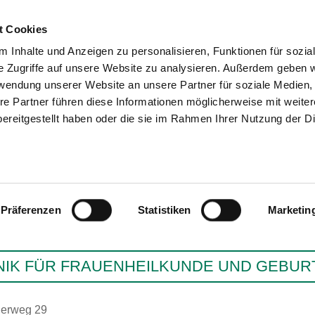
t Cookies
 Inhalte und Anzeigen zu personalisieren, Funktionen für sozia
e Zugriffe auf unsere Website zu analysieren. Außerdem geben w
SUCHEN
TIPPS & HILFE
DAS VER
rwendung unserer Website an unsere Partner für soziale Medien
re Partner führen diese Informationen möglicherweise mit weite
ereitgestellt haben oder die sie im Rahmen Ihrer Nutzung der D
KLINIKUM BAD HERSF
Präferenzen
Statistiken
Marketin
NIK FÜR FRAUENHEILKUNDE UND GEBUR
lerweg 29