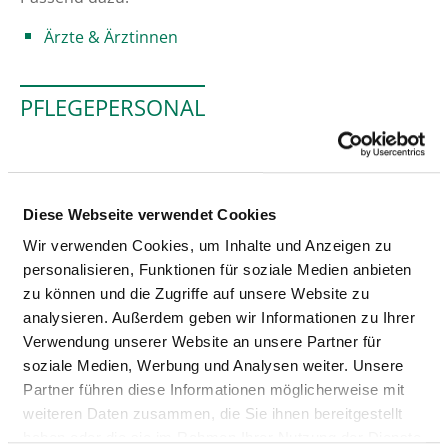
Ärzte & Ärztinnen
PFLEGEPERSONAL
Personelle Ausstattung der Fachabteilung mit
Pflegepersonal. Mitarbeitende, die nicht eindeutig
einer Fachabteilung zugeordnet werden können,
Diese Webseite verwendet Cookies
werden übergreifend für das Krankenhaus erfasst.
Wir verwenden Cookies, um Inhalte und Anzeigen zu
personalisieren, Funktionen für soziale Medien anbieten
zu können und die Zugriffe auf unsere Website zu
GESUNDHEITS- UND KRANKENPFLEGER UND
analysieren. Außerdem geben wir Informationen zu Ihrer
GESUNDHEITS- UND KRANKENPFLEGERINNEN
Verwendung unserer Website an unsere Partner für
soziale Medien, Werbung und Analysen weiter. Unsere
Mit Fachabteilungszuordnung
Partner führen diese Informationen möglicherweise mit
weiteren Daten zusammen, die Sie ihnen bereitgestellt
BERUFSGRUPPE
ANZAHL
ERLÄUTERUNG
haben oder die sie im Rahmen Ihrer Nutzung der Dienste