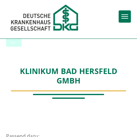
Togg
Startseite der Fachabteilung
KLINIKUM BAD HERSFELD
GMBH
Passend dazu: