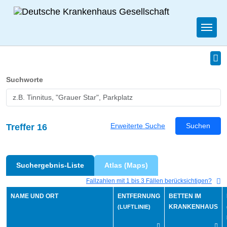
Togg
Suchworte
Erweiterte Suche
Suchen
Treffer
16
Suchergebnis-Liste
Atlas (Maps)
Fallzahlen mit 1 bis 3 Fällen berücksichtigen?
NAME UND ORT
ENTFERNUNG
BETTEN IM
KRANKENHAUS
(LUFTLINIE)