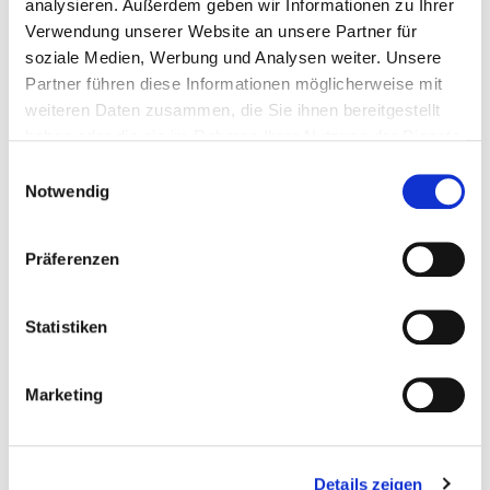
21614 Buxtehude
analysieren. Außerdem geben wir Informationen zu Ihrer
Verwendung unserer Website an unsere Partner für
soziale Medien, Werbung und Analysen weiter. Unsere
Psychiatrische Klinik Lüneburg
29.4 km
372
Partner führen diese Informationen möglicherweise mit
gemeinnützige GmbH
weiteren Daten zusammen, die Sie ihnen bereitgestellt
21339 Lüneburg
haben oder die sie im Rahmen Ihrer Nutzung der Dienste
gesammelt haben.
Einwilligungsauswahl
Städtisches Klinikum Lüneburg
30.3 km
562
Notwendig
gemeinnützige GmbH
21339 Lüneburg
Präferenzen
MediClin Klinikum Soltau
35.4 km
61
29614 Soltau
Statistiken
Heidekreis-Klinikum GmbH
35.9 km
133
Krankenhaus Soltau
Marketing
29614 Soltau
AGAPLESION
42.5 km
725
Details zeigen
DIAKONIEKLINIKUM