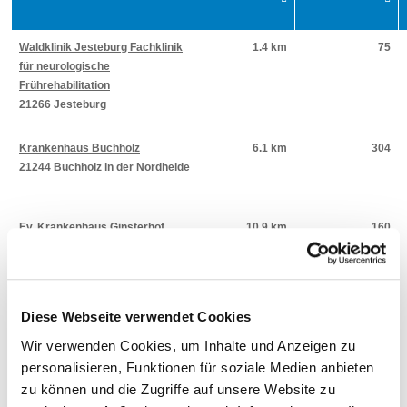
Waldklinik Jesteburg Fachklinik
1.4 km
75
für neurologische
Frührehabilitation
21266 Jesteburg
Krankenhaus Buchholz
6.1 km
304
21244 Buchholz in der Nordheide
Ev. Krankenhaus Ginsterhof
10.9 km
160
gGmbH
21224 Rosengarten
Krankenhaus Winsen ( Luhe )
17 km
255
Diese Webseite verwendet Cookies
21423 Winsen ( Luhe )
Wir verwenden Cookies, um Inhalte und Anzeigen zu
personalisieren, Funktionen für soziale Medien anbieten
zu können und die Zugriffe auf unsere Website zu
Elbe Klinikum Buxtehude
25.2 km
256