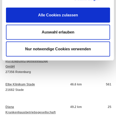
ROTENBURG gemeinnützige
GmbH
Alle Cookies zulassen
27356 Rotenburg (Wümme)
Klinik Dr. Hancken GmbH
45.2 km
50
Auswahl erlauben
21680 Stade
Nur notwendige Cookies verwenden
AGAPLESION
45.9 km
50
DIAKONIEKLINIKUM
ROTENBURG gemeinnützige
GmbH
27356 Rotenburg
Elbe Klinikum Stade
46.6 km
561
21682 Stade
Diana
49.2 km
25
Krankenhausbetriebsgesellschaft