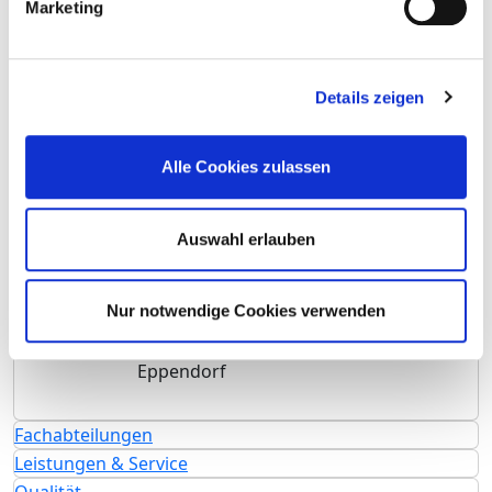
Marketing
Basis-Infos
Anzahl Betten: 372
Anzahl der Fachabteilungen: 2
Details zeigen
Vollstationäre Fallzahl: 3.803
Teilstationäre Fallzahl: 929
Alle Cookies zulassen
Ambulante Fallzahl: 4.960
Krankenhausträger: Psychiatrische Klinik
Auswahl erlauben
Lüneburg gemeinnützige GmbH
Art des Trägers: öffentlich
Nur notwendige Cookies verwenden
Akademisches Lehrkrankenhaus
Universitätsklinikum Hamburg-
Eppendorf
Fachabteilungen
Leistungen & Service