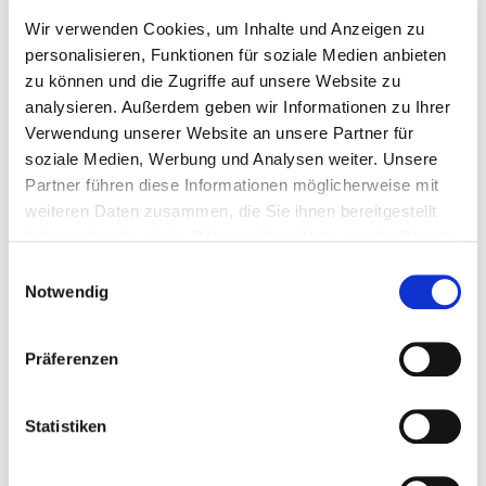
Wir verwenden Cookies, um Inhalte und Anzeigen zu
personalisieren, Funktionen für soziale Medien anbieten
zu können und die Zugriffe auf unsere Website zu
analysieren. Außerdem geben wir Informationen zu Ihrer
Verwendung unserer Website an unsere Partner für
soziale Medien, Werbung und Analysen weiter. Unsere
Partner führen diese Informationen möglicherweise mit
weiteren Daten zusammen, die Sie ihnen bereitgestellt
Am Wienebütteler Weg 1
haben oder die sie im Rahmen Ihrer Nutzung der Dienste
21339 Lüneburg
gesammelt haben.
Einwilligungsauswahl
Notwendig
Tel.:
04131-60-220
Mail:
ed.grubeneul.kp@ofni
Präferenzen
Anfahrt
https://www.pk.lueneburg.de/
Statistiken
Weitere Standorte