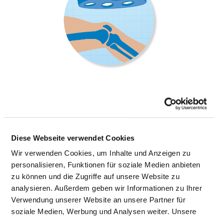
ORTHOPÄDIE
Diese Webseite verwendet Cookies
Moorhauser Landstraße 3c
28865 Lilienthal
Wir verwenden Cookies, um Inhalte und Anzeigen zu
personalisieren, Funktionen für soziale Medien anbieten
Tel.:
04298-271-0
zu können und die Zugriffe auf unsere Website zu
Mail:
ed.lahtneilil-kinilk@thcerbneger.b
analysieren. Außerdem geben wir Informationen zu Ihrer
Anfahrt
Verwendung unserer Website an unsere Partner für
soziale Medien, Werbung und Analysen weiter. Unsere
http://www.klinik-lilienthal.de