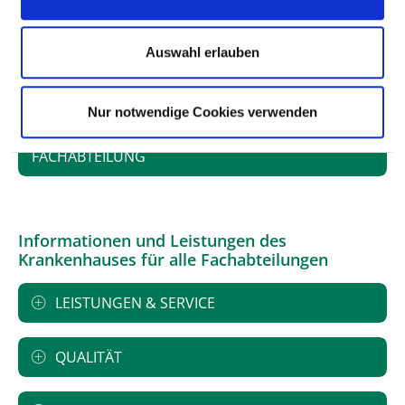
FACHEXPERTISE UND WEITERBILDUNG
Auswahl erlauben
MEDIZINISCHES LEISTUNGSANGEBOT MIT
FALLZAHLEN
Nur notwendige Cookies verwenden
WEITERE INFORMATIONEN ZUR
FACHABTEILUNG
Informationen und Leistungen des
Krankenhauses für alle Fachabteilungen
LEISTUNGEN & SERVICE
QUALITÄT