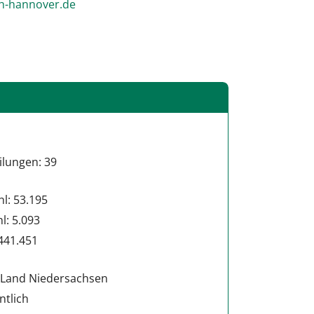
narF.tremmaL
ilungen: 39
hl: 53.195
hl: 5.093
441.451
 Land Niedersachsen
ntlich