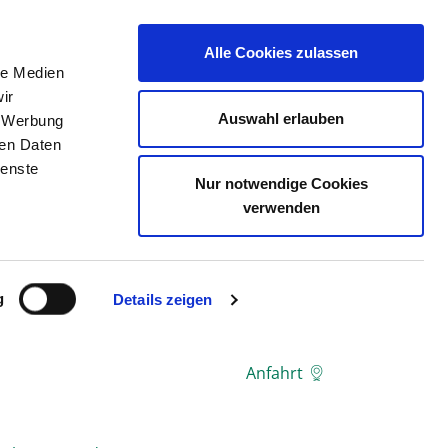
Alle Cookies zulassen
le Medien
ERZEICHNIS
STELLENBÖRSE
KONTAKT
ir
Auswahl erlauben
, Werbung
ren Daten
ienste
ER
Nur notwendige Cookies
verwenden
g
Details zeigen
Anfahrt