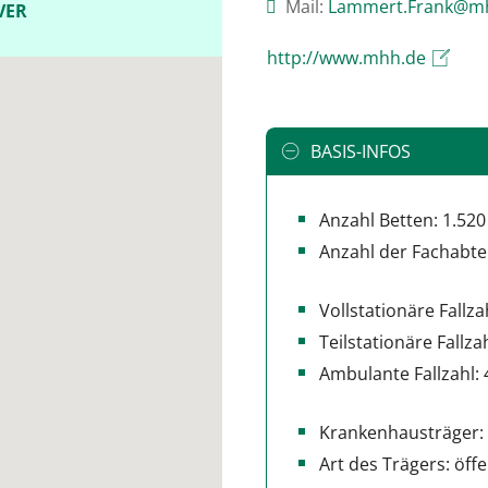
Mail:
ed.revonnah-hm@k
VER
http://www.mhh.de
BASIS-INFOS
Anzahl Betten: 1.520
Anzahl der Fachabte
Vollstationäre Fallza
Teilstationäre Fallza
Ambulante Fallzahl: 
Krankenhausträger:
Art des Trägers: öffe