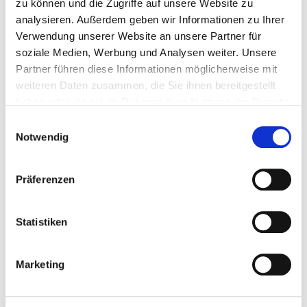
zu können und die Zugriffe auf unsere Website zu
36251 Bad Hersfeld
analysieren. Außerdem geben wir Informationen zu Ihrer
Verwendung unserer Website an unsere Partner für
Tel.:
06621-6506-110
soziale Medien, Werbung und Analysen weiter. Unsere
Fax: 06621-6506-500
Mail:
ed.feh-eideapohtro@kahcsrowd.ppilihp
Partner führen diese Informationen möglicherweise mit
weiteren Daten zusammen, die Sie ihnen bereitgestellt
Anfahrt
haben oder die sie im Rahmen Ihrer Nutzung der Dienste
https://www.orthopaedie-badhersfeld.de/
gesammelt haben.
Einwilligungsauswahl
Notwendig
Ärztliche Leitung
Dr. med. Philipp Dworschak (Chefarzt)
Präferenzen
Statistiken
Informationen und Leistungen der Fachabteilung
Fallzahlen
Marketing
Vollstationäre Fallzahl: 1.115