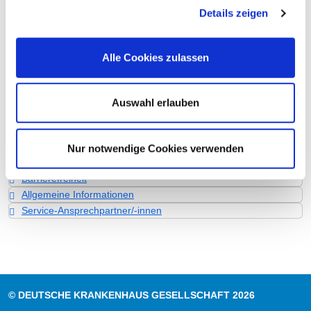
Personelle Ausstattung
Details zeigen
Fachexpertise und Weiterbildung
Medizinisches Leistungsangebot mit Fallzahlen
Alle Cookies zulassen
Weitere Informationen zur Fachabteilung
Auswahl erlauben
Informationen und Leistungen des
Krankenhauses für alle Fachabteilungen
Leistungen & Service
Nur notwendige Cookies verwenden
Qualität
Barrierefreiheit
Allgemeine Informationen
Service-Ansprechpartner/-innen
© DEUTSCHE KRANKENHAUS GESELLSCHAFT 2026