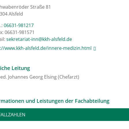
hwabenröder Straße 81
304 Alsfeld
.:
06631-981217
x: 06631-981571
il:
ed.dlefsla-hkk@nni-tairaterkes
://www.kkh-alsfeld.de/innere-medizin.html
liche Leitung
ed. Johannes Georg Elsing (Chefarzt)
rmationen und Leistungen der Fachabteilung
FALLZAHLEN