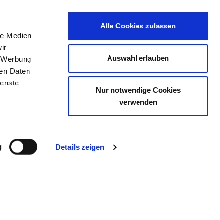
Alle Cookies zulassen
le Medien
ERZEICHNIS
STELLENBÖRSE
KONTAKT
ir
Auswahl erlauben
, Werbung
ren Daten
ienste
Nur notwendige Cookies
RGKREISES IN ALSFELD
verwenden
g
Details zeigen