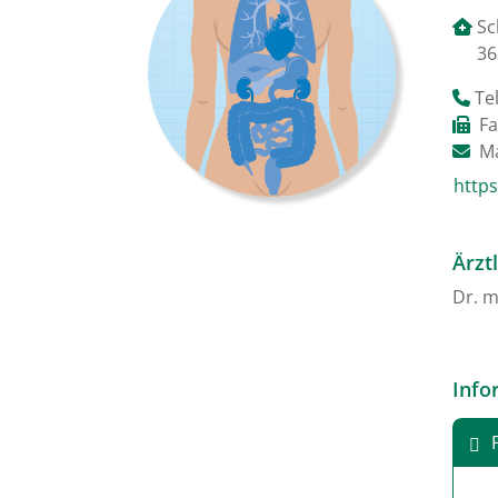
Sc
36
Tel
Fa
Ma
https
Ärzt
Dr. m
Info