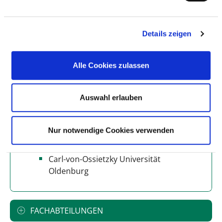
Anzahl der Fachabteilungen: 15
Details zeigen
Vollstationäre Fallzahl: 18.285
Teilstationäre Fallzahl: 39
Ambulante Fallzahl: 76.000
Alle Cookies zulassen
Krankenhausträger: Kuratorium der
Auswahl erlauben
Stiftung Ludmillenstift
Art des Trägers: freigemeinnützig
Nur notwendige Cookies verwenden
Akademisches Lehrkrankenhaus
Carl-von-Ossietzky Universität
Oldenburg
FACHABTEILUNGEN