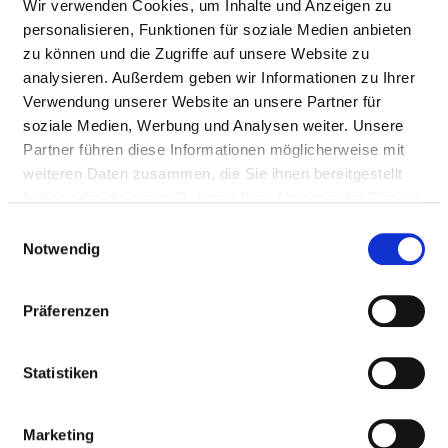
Wir verwenden Cookies, um Inhalte und Anzeigen zu
personalisieren, Funktionen für soziale Medien anbieten
zu können und die Zugriffe auf unsere Website zu
analysieren. Außerdem geben wir Informationen zu Ihrer
Verwendung unserer Website an unsere Partner für
Ludmillenstraße 4-6
soziale Medien, Werbung und Analysen weiter. Unsere
49716 Meppen
Partner führen diese Informationen möglicherweise mit
weiteren Daten zusammen, die Sie ihnen bereitgestellt
Tel.:
05931-152-0
haben oder die sie im Rahmen Ihrer Nutzung der Dienste
Mail:
ed.tfitsnellimdul@ofni
gesammelt haben.
Einwilligungsauswahl
Notwendig
Anfahrt
http://www.ludmillenstift.de
Präferenzen
Statistiken
BASIS-INFOS
Marketing
Anzahl Betten: 420