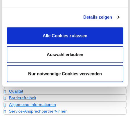
Zusätzlich wurden 6 Hybrid-DRG-Fälle erbracht: N05N 3
N07N 1 N25N 2
Details zeigen
Personelle Ausstattung
Fachexpertise und Weiterbildung
Alle Cookies zulassen
Medizinisches Leistungsangebot mit Fallzahlen
Weitere Informationen zur Fachabteilung
Auswahl erlauben
Informationen und Leistungen des
Krankenhauses für alle Fachabteilungen
Nur notwendige Cookies verwenden
Leistungen & Service
Qualität
Barrierefreiheit
Allgemeine Informationen
Service-Ansprechpartner/-innen