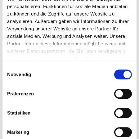
personalisieren, Funktionen für soziale Medien anbieten
37154 Northeim
zu können und die Zugriffe auf unsere Website zu
Tel.:
05551-971960
analysieren. Außerdem geben wir Informationen zu Ihrer
Fax: 05551-971350
Verwendung unserer Website an unsere Partner für
Mail:
ed.tiehdnuseg-soileh@diaS.nimsaJ
soziale Medien, Werbung und Analysen weiter. Unsere
Mit Notfallambulanz
Partner führen diese Informationen möglicherweise mit
Anfahrt
weiteren Daten zusammen, die Sie ihnen bereitgestellt
http://www.helios-gesundheit.de/klinik/northeim.ht...
haben oder die sie im Rahmen Ihrer Nutzung der Dienste
gesammelt haben.
Einwilligungsauswahl
Notwendig
Ärztliche Leitung
Dr. med. Jasmin Said (Chefärztin)
Präferenzen
Informationen und Leistungen der Fachabteilung
Statistiken
Fallzahlen
Marketing
Vollstationäre Fallzahl: 1.297