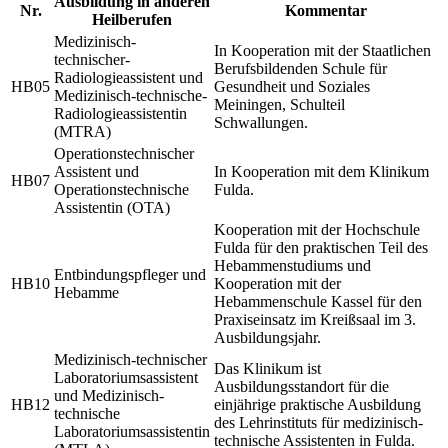
Ausbildung in anderen
Nr.
Kommentar
Heilberufen
Medizinisch-
In Kooperation mit der Staatlichen
technischer-
Berufsbildenden Schule für
Radiologieassistent und
HB05
Gesundheit und Soziales
Medizinisch-technische-
Meiningen, Schulteil
Radiologieassistentin
Schwallungen.
(MTRA)
Operationstechnischer
Assistent und
In Kooperation mit dem Klinikum
HB07
Operationstechnische
Fulda.
Assistentin (OTA)
Kooperation mit der Hochschule
Fulda für den praktischen Teil des
Hebammenstudiums und
Entbindungspfleger und
HB10
Kooperation mit der
Hebamme
Hebammenschule Kassel für den
Praxiseinsatz im Kreißsaal im 3.
Ausbildungsjahr.
Medizinisch-technischer
Das Klinikum ist
Laboratoriumsassistent
Ausbildungsstandort für die
und Medizinisch-
HB12
einjährige praktische Ausbildung
technische
des Lehrinstituts für medizinisch-
Laboratoriumsassistentin
technische Assistenten in Fulda.