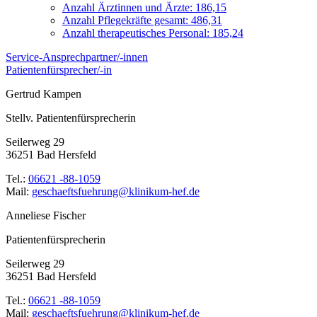
Anzahl Ärztinnen und Ärzte: 186,15
Anzahl Pflegekräfte gesamt: 486,31
Anzahl therapeutisches Personal: 185,24
Service-Ansprechpartner/-innen
Patientenfürsprecher/-in
Gertrud Kampen
Stellv. Patientenfürsprecherin
Seilerweg 29
36251 Bad Hersfeld
Tel.:
06621 -88-1059
Mail:
ed.feh-mukinilk@gnurheufstfeahcseg
Anneliese Fischer
Patientenfürsprecherin
Seilerweg 29
36251 Bad Hersfeld
Tel.:
06621 -88-1059
Mail:
ed.feh-mukinilk@gnurheufstfeahcseg