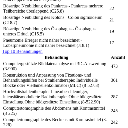
Bösartige Neubildung des Pankreas - Pankreas mehrere
22
Teilbereiche überlappend (C25.8)
Bösartige Neubildung des Kolons - Colon sigmoideum
21
(C18.7)
Bösartige Neubildung des Ösophagus - Ösophagus
19
unteres Drittel (C15.5)
Pneumonie Erreger nicht näher bezeichnet -
17
Lobärpneumonie nicht näher bezeichnet (J18.1)
Top 10 Behandlungen
Behandlung
Anzahl
Computergestützte Bilddatenanalyse mit 3D-Auswertung
473
(3-990)
Konstruktion und Anpassung von Fixations- und
Behandlungshilfen bei Strahlentherapie: Individuelle
361
Blöcke oder Viellamellenkollimator (MLC) (8-527.8)
Hochvoltstrahlentherapie: Linearbeschleuniger,
intensitätsmodulierte Radiotherapie: Ohne bildgestützte
287
Einstellung Ohne bildgestützte Einstellung (8-522.90)
Computertomographie des Abdomens mit Kontrastmittel
245
(3-225)
Computertomographie des Beckens mit Kontrastmittel (3-
242
226)