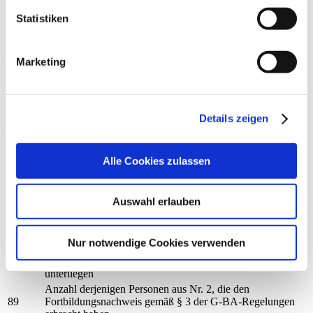
Qualität bei der Teilnahme am Disease-Management-
Programm (DMP)
Statistiken
Keine Teilnahme
Umsetzung von Beschlüssen des G-BA zur Qualitätssicherung
Marketing
Nr.
Erläuterung
CQ31
CQ07
CQ01
Details zeigen
Umsetzung Fortbildung
nach § 136b Absatz 1 Satz 1 Nummer 1 SGB V
Anzahl
Gruppe
Alle Cookies zulassen
Fachärztinnen und Fachärzte, psychologische
Psychotherapeutinnen und Psychotherapeuten sowie
147
Kinder- und Jugendlichenpsychotherapeutinnen und -
Auswahl erlauben
psychotherapeuten, die der Fortbildungspflicht*
unterliegen
Anzahl derjenigen Fachärztinnen und Fachärzte aus Nr. 1,
Nur notwendige Cookies verwenden
die einen Fünfjahreszeitraum der Fortbildung
113
abgeschlossen haben und damit der Nachweispflicht
unterliegen
Anzahl derjenigen Personen aus Nr. 2, die den
89
Fortbildungsnachweis gemäß § 3 der G-BA-Regelungen