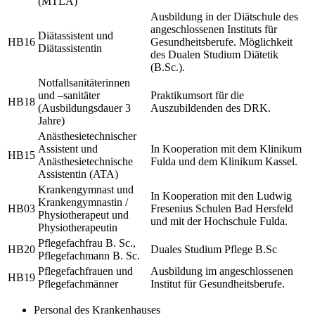
(MTLA)
Ausbildung in der Diätschule des
angeschlossenen Instituts für
Diätassistent und
HB16
Gesundheitsberufe. Möglichkeit
Diätassistentin
des Dualen Studium Diätetik
(B.Sc.).
Notfallsanitäterinnen
und –sanitäter
Praktikumsort für die
HB18
(Ausbildungsdauer 3
Auszubildenden des DRK.
Jahre)
Anästhesietechnischer
Assistent und
In Kooperation mit dem Klinikum
HB15
Anästhesietechnische
Fulda und dem Klinikum Kassel.
Assistentin (ATA)
Krankengymnast und
In Kooperation mit den Ludwig
Krankengymnastin /
HB03
Fresenius Schulen Bad Hersfeld
Physiotherapeut und
und mit der Hochschule Fulda.
Physiotherapeutin
Pflegefachfrau B. Sc.,
HB20
Duales Studium Pflege B.Sc
Pflegefachmann B. Sc.
Pflegefachfrauen und
Ausbildung im angeschlossenen
HB19
Pflegefachmänner
Institut für Gesundheitsberufe.
Personal des Krankenhauses