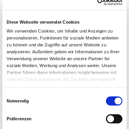
Art der Fachabteilung
Hauptabteilung
Diese Webseite verwendet Cookies
Informationen und Leistungen des Krankenhauses für alle
Fachabteilungen
Wir verwenden Cookies, um Inhalte und Anzeigen zu
personalisieren, Funktionen für soziale Medien anbieten
Leistungen & Service
zu können und die Zugriffe auf unsere Website zu
analysieren. Außerdem geben wir Informationen zu Ihrer
Medizinisch-Pflegerische Leistungen
Service & Ausstattung
Verwendung unserer Website an unsere Partner für
soziale Medien, Werbung und Analysen weiter. Unsere
Qualität
Externe vergleichende Qualitätssicherung
Partner führen diese Informationen möglicherweise mit
weiteren Daten zusammen, die Sie ihnen bereitgestellt
Weitere Informationen
haben oder die sie im Rahmen Ihrer Nutzung der Dienste
gesammelt haben.
Externe Qualitätssicherung nach Landesrecht
Einwilligungsauswahl
Bezeichnung
Notwendig
Teilnahme externe Qualitätssicherung
0
Bezeichnung
Präferenzen
Teilnahme externe Qualitätssicherung
0