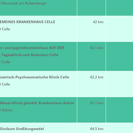
5 Neustadt am Rübenberge
EMEINES KRANKENHAUS CELLE
42 km
 Celle
er- und Jugendkrankenhaus AUF DER
42.1 km
 Tagesklinik und Ambulanz Celle
 Celle
iatrisch-Psychosomatische Klinik Celle
42.2 km
 Celle
r-Weser-Klinik gGmbH, Krankenhaus Achim
43.1 km
2 Achim
Klinikum Großburgwedel
44.5 km