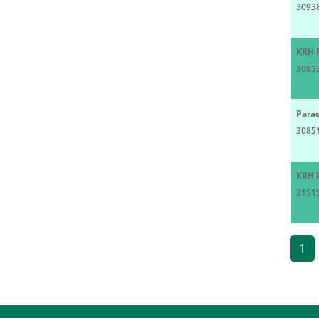
3093
KRH 
3085
Parac
3085
KRH 
3151
1