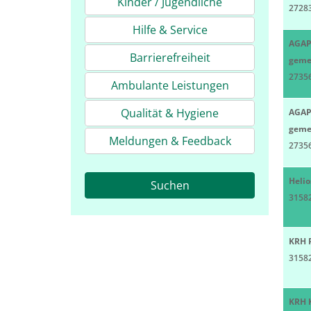
Kinder / Jugendliche
27283
Hilfe & Service
AGAP
Barrierefreiheit
geme
2735
Ambulante Leistungen
Qualität & Hygiene
AGAP
geme
Meldungen & Feedback
2735
Heli
Suchen
3158
KRH 
3158
KRH 