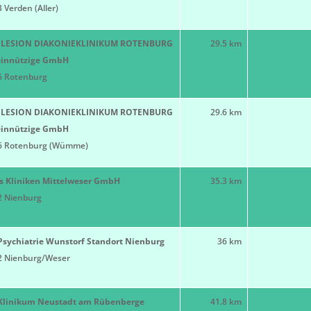
 Verden (Aller)
LESION DIAKONIEKLINIKUM ROTENBURG
29.5 km
innützige GmbH
6 Rotenburg
LESION DIAKONIEKLINIKUM ROTENBURG
29.6 km
innützige GmbH
6 Rotenburg (Wümme)
os Kliniken Mittelweser GmbH
35.3 km
2 Nienburg
Psychiatrie Wunstorf Standort Nienburg
36 km
2 Nienburg/Weser
Klinikum Neustadt am Rübenberge
41.8 km