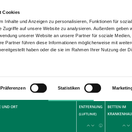
t Cookies
 Inhalte und Anzeigen zu personalisieren, Funktionen für sozia
SUCHEN
TIPPS & HILFE
DAS V
e Zugriffe auf unsere Website zu analysieren. Außerdem geben w
rwendung unserer Website an unsere Partner für soziale Medien
worte
re Partner führen diese Informationen möglicherweise mit weite
ereitgestellt haben oder die sie im Rahmen Ihrer Nutzung der D
fer
18
Präferenzen
Statistiken
Marketin
uchergebnis-Liste
Atlas (Maps)
 UND ORT
ENTFERNUNG
BETTEN IM
KRANKENHAU
(LUFTLINIE)