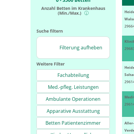
0 - 3500 Betten
Anzahl Betten im Krankenhaus
Heid
(Min./Max.)
Wals
2966
Suche filtern
Klini
Filterung aufheben
29683
Weitere Filter
Heid
Fachabteilung
Solta
29614
Med.-pfleg. Leistungen
MediC
Ambulante Operationen
29614
Apparative Ausstattung
Betten Patientenzimmer
Alle
Verd