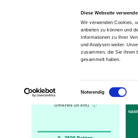
Diese Webseite verwende
Wir verwenden Cookies, um
anbieten zu können und di
Informationen zu Ihrer Ve
Such
und Analysen weiter. Unse
Gesuchte Stadt, Region oder PLZ
zusammen, die Sie ihnen b
gesammelt haben.
Tref
Einwilligungsauswahl
Notwendig
50 km
S
Umkreis (in km)
NAME