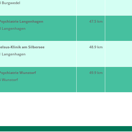
8 Burgwedel
Psychiatrie Langenhagen
47.5 km
3 Langenhagen
elsus-Klinik am Silbersee
48.9 km
1 Langenhagen
Psychiatrie Wunstorf
49.9 km
5 Wunstorf