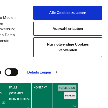
Alle Cookies zulassen
le Medien
ERZEICHNIS
STELLENBÖRSE
KONTAKT
ir
Auswahl erlauben
, Werbung
ren Daten
ienste
Nur notwendige Cookies
verwenden
Erweiterte Suche
Suchen
g
Details zeigen
Fallzahlen mit 1 bis 3 Fällen berücksichtigen?
FÄLLE
KONTAKT
VERGLEICHEN
S
(GESAMTES
MERKEN
KRANKENHAUS)