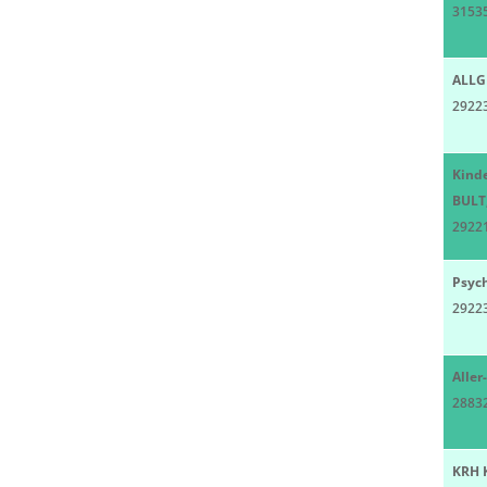
3153
ALLG
29223
Kind
BULT,
29221
Psych
29223
Alle
2883
KRH 