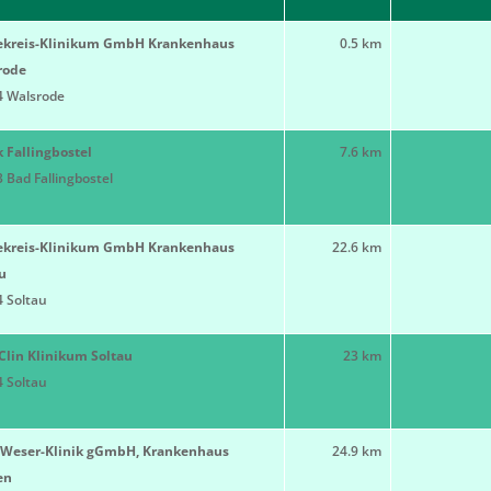
ekreis-Klinikum GmbH Krankenhaus
0.5 km
rode
4 Walsrode
k Fallingbostel
7.6 km
 Bad Fallingbostel
ekreis-Klinikum GmbH Krankenhaus
22.6 km
u
 Soltau
lin Klinikum Soltau
23 km
 Soltau
r-Weser-Klinik gGmbH, Krankenhaus
24.9 km
en