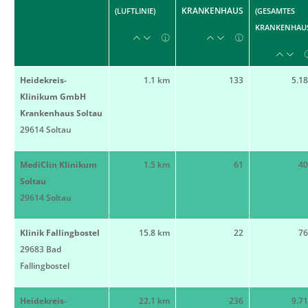
KRANKENHAUS
(LUFTLINIE)
(GESAMTES
KRANKENHAUS
Heidekreis-
1.1 km
133
5.1
Klinikum GmbH
Krankenhaus Soltau
29614 Soltau
MediClin Klinikum
1.5 km
61
40
Soltau
29614 Soltau
Klinik Fallingbostel
15.8 km
22
76
29683 Bad
Fallingbostel
Heidekreis-
22.1 km
236
9.7