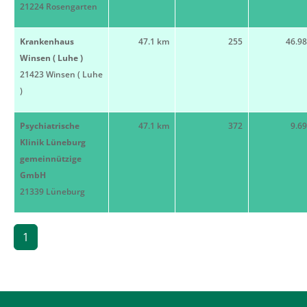
21224 Rosengarten
Krankenhaus
47.1 km
255
46.9
Winsen ( Luhe )
21423 Winsen ( Luhe
)
Psychiatrische
47.1 km
372
9.6
Klinik Lüneburg
gemeinnützige
GmbH
21339 Lüneburg
1