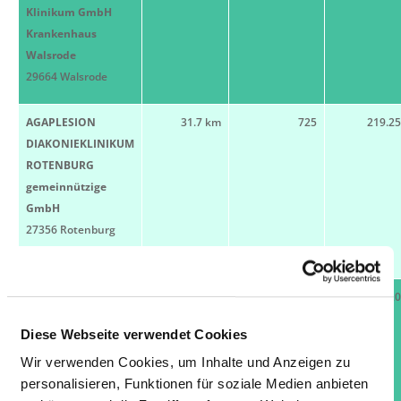
Klinikum GmbH
Krankenhaus
Walsrode
29664 Walsrode
AGAPLESION
31.7 km
725
219.2
DIAKONIEKLINIKUM
ROTENBURG
gemeinnützige
GmbH
27356 Rotenburg
(Wümme)
AGAPLESION
33.8 km
50
10.2
DIAKONIEKLINIKUM
Diese Webseite verwendet Cookies
ROTENBURG
gemeinnützige
Wir verwenden Cookies, um Inhalte und Anzeigen zu
GmbH
personalisieren, Funktionen für soziale Medien anbieten