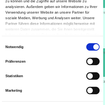
27356 Rotenburg
zu können und die Zugriffe auf unsere Website zu
analysieren. Außerdem geben wir Informationen zu Ihrer
Verwendung unserer Website an unsere Partner für
Waldklinik
37.9 km
75
61
soziale Medien, Werbung und Analysen weiter. Unsere
Jesteburg
Partner führen diese Informationen möglicherweise mit
Fachklinik für
weiteren Daten zusammen, die Sie ihnen bereitgestellt
neurologische
haben oder die sie im Rahmen Ihrer Nutzung der Dienste
Frührehabilitation
gesammelt haben.
21266 Jesteburg
Einwilligungsauswahl
Notwendig
Krankenhaus
38.8 km
304
51.8
Buchholz
Präferenzen
21244 Buchholz in
der Nordheide
Statistiken
Aller-Weser-Klinik
41.6 km
131
22.6
gGmbH,
Marketing
Krankenhaus
Verden
27283 Verden (Aller)