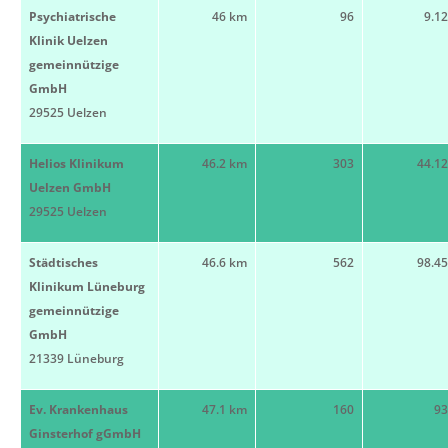
Psychiatrische
46 km
96
9.1
Klinik Uelzen
gemeinnützige
GmbH
29525 Uelzen
Helios Klinikum
46.2 km
303
44.1
Uelzen GmbH
29525 Uelzen
Städtisches
46.6 km
562
98.4
Klinikum Lüneburg
gemeinnützige
GmbH
21339 Lüneburg
Ev. Krankenhaus
47.1 km
160
93
Ginsterhof gGmbH