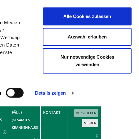
Alle Cookies zulassen
le Medien
ERZEICHNIS
STELLENBÖRSE
KONTAKT
ir
Auswahl erlauben
, Werbung
ren Daten
ienste
Nur notwendige Cookies
verwenden
Erweiterte Suche
Suchen
g
Details zeigen
Fallzahlen mit 1 bis 3 Fällen berücksichtigen?
FÄLLE
KONTAKT
VERGLEICHEN
S
(GESAMTES
MERKEN
KRANKENHAUS)