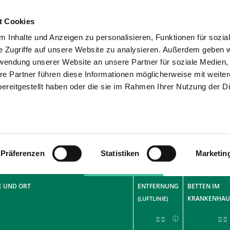
t Cookies
 Inhalte und Anzeigen zu personalisieren, Funktionen für sozia
SUCHEN
TIPPS & HILFE
DAS V
e Zugriffe auf unsere Website zu analysieren. Außerdem geben w
rwendung unserer Website an unsere Partner für soziale Medien
worte
re Partner führen diese Informationen möglicherweise mit weite
ereitgestellt haben oder die sie im Rahmen Ihrer Nutzung der D
fer
24
Präferenzen
Statistiken
Marketin
uchergebnis-Liste
Atlas (Maps)
 UND ORT
ENTFERNUNG
BETTEN IM
KRANKENHAU
(LUFTLINIE)