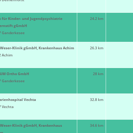
k für Kinder- und Jugendpsychiatrie
24.2 km
ernstift gGmbH
7 Ganderkesee
r-Weser-Klinik gGmbH, Krankenhaus Achim
26.3 km
2 Achim
UM Ortho GmbH
28 km
7 Ganderkesee
arienhospital Vechta
32.8 km
7 Vechta
r-Weser-Klinik gGmbH, Krankenhaus
34.6 km
en