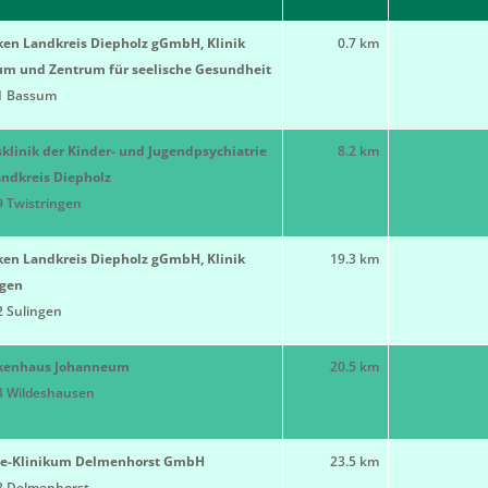
ken Landkreis Diepholz gGmbH, Klinik
0.7 km
um und Zentrum für seelische Gesundheit
1 Bassum
klinik der Kinder- und Jugendpsychiatrie
8.2 km
ndkreis Diepholz
 Twistringen
ken Landkreis Diepholz gGmbH, Klinik
19.3 km
ngen
 Sulingen
kenhaus Johanneum
20.5 km
3 Wildeshausen
e-Klinikum Delmenhorst GmbH
23.5 km
3 Delmenhorst