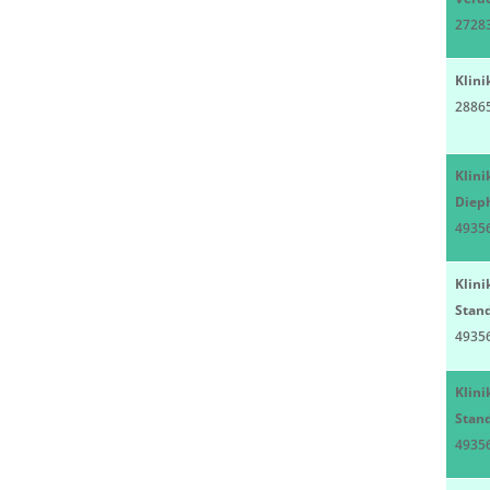
27283
Klini
28865
Klini
Diep
49356
Klini
Stand
49356
Klini
Stand
49356