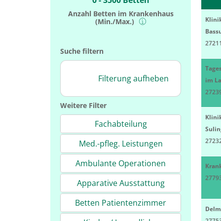
0 - 3500 Betten
Anzahl Betten im Krankenhaus
Klini
(Min./Max.)
Bass
2721
Suche filtern
Tages
Filterung aufheben
im La
27239
Weitere Filter
Klini
Fachabteilung
Suli
27232
Med.-pfleg. Leistungen
Ambulante Operationen
Kran
2779
Apparative Ausstattung
Betten Patientenzimmer
Delm
2775