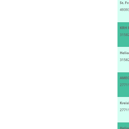
St. F
4939
KRH 
3158
Heli
3158
AMEO
27711
Krei
2771
Heli