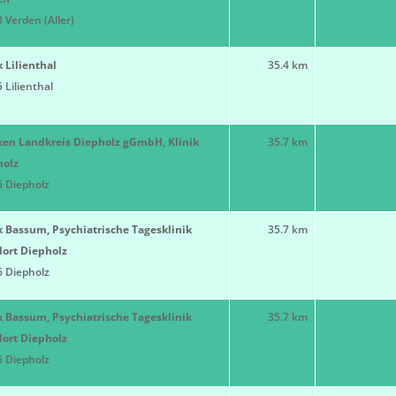
 Verden (Aller)
k Lilienthal
35.4 km
 Lilienthal
ken Landkreis Diepholz gGmbH, Klinik
35.7 km
holz
 Diepholz
k Bassum, Psychiatrische Tagesklinik
35.7 km
ort Diepholz
 Diepholz
k Bassum, Psychiatrische Tagesklinik
35.7 km
ort Diepholz
 Diepholz