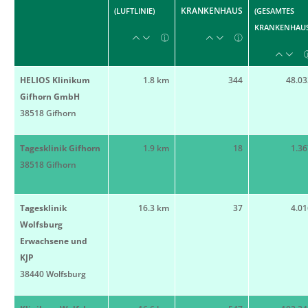
KRANKENHAUS
(LUFTLINIE)
(GESAMTES
KRANKENHAUS
HELIOS Klinikum
1.8 km
344
48.03
Gifhorn GmbH
38518 Gifhorn
Tagesklinik Gifhorn
1.9 km
18
1.36
38518 Gifhorn
Tagesklinik
16.3 km
37
4.01
Wolfsburg
Erwachsene und
KJP
38440 Wolfsburg