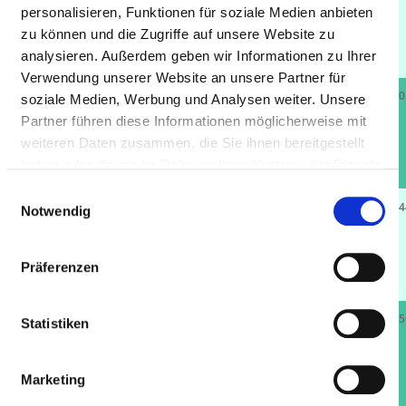
Braunschweig KJP
personalisieren, Funktionen für soziale Medien anbieten
38118
zu können und die Zugriffe auf unsere Website zu
Braunschweig
analysieren. Außerdem geben wir Informationen zu Ihrer
Verwendung unserer Website an unsere Partner für
Krankenhaus
24.7 km
147
15.20
soziale Medien, Werbung und Analysen weiter. Unsere
Marienstift
Partner führen diese Informationen möglicherweise mit
38102
weiteren Daten zusammen, die Sie ihnen bereitgestellt
Braunschweig
haben oder die sie im Rahmen Ihrer Nutzung der Dienste
gesammelt haben.
Einwilligungsauswahl
Augenklinik Dr.
25.1 km
19
3.94
Notwendig
Hoffmann GmbH
38102
Präferenzen
Braunschweig
Venenzentrum
26.6 km
15
1.85
Statistiken
Braunschweig -
Zuckerbergweg
Marketing
38124
Braunschweig