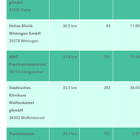
gGmbH
31226 Peine
Helios Klinik
30.5 km
43
11.90
Wittingen GmbH
29378 Wittingen
AWO
31.8 km
741
11.90
Psychiatriezentrum
38154 Königslutter
Städtisches
33.5 km
283
38.05
Klinikum
Wolfenbüttel
gGmbH
38302 Wolfenbüttel
Psychiatrisch-
35.3 km
121
2.37