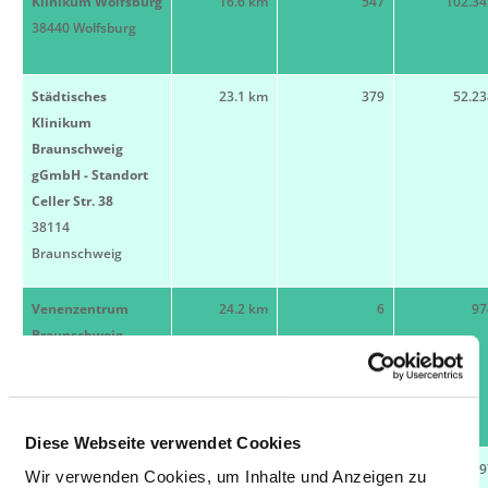
Klinikum Wolfsburg
16.6 km
547
102.34
38440 Wolfsburg
Städtisches
23.1 km
379
52.23
Klinikum
Braunschweig
gGmbH - Standort
Celler Str. 38
38114
Braunschweig
Venenzentrum
24.2 km
6
97
Braunschweig -
Kastanienallee
38102
Braunschweig
Diese Webseite verwendet Cookies
Tagesklinik
24.6 km
15
79
Wir verwenden Cookies, um Inhalte und Anzeigen zu