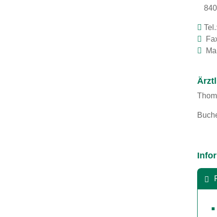
840
Tel.
Fax
Mai
Ärzt
Thoma
Buche
Info