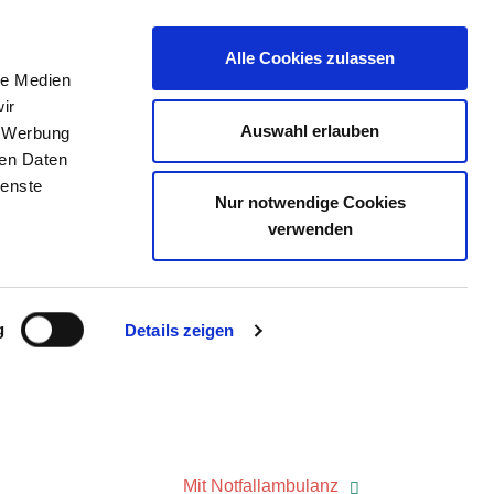
Alle Cookies zulassen
le Medien
ir
ZEICHNIS
STELLENBÖRSE
KONTAKT
Auswahl erlauben
, Werbung
ren Daten
ienste
Nur notwendige Cookies
DORF
verwenden
g
Details zeigen
Mit Notfallambulanz