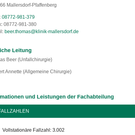
66 Mallersdorf-Pfaffenberg
:
08772-981-379
: 08772-981-380
l:
ed.frodsrellam-kinilk@samoht.reeb
liche Leitung
s Beer (Unfallchirurgie)
rt Annette (Allgemeine Chirurgie)
rmationen und Leistungen der Fachabteilung
FALLZAHLEN
Vollstationäre Fallzahl: 3.002