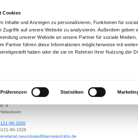
SUCHEN
TIPPS & HILFE
DAS VERZEICHNIS
STEL
t Cookies
 Inhalte und Anzeigen zu personalisieren, Funktionen für sozia
e Zugriffe auf unsere Website zu analysieren. Außerdem geben w
rwendung unserer Website an unsere Partner für soziale Medien
re Partner führen diese Informationen möglicherweise mit weite
KONTAKT
ereitgestellt haben oder die sie im Rahmen Ihrer Nutzung der D
ST. BERNWARD KRANKE
IK FÜR NEUROLOGIE UND KLINISCHE NEUROPH
RREGIONALE STROKE UNIT
Präferenzen
Statistiken
Marketin
tr. 9
Hildesheim
5121-90-1026
5121-90-1028
d.shk-drawnreb@eigoloruen.tairaterkes