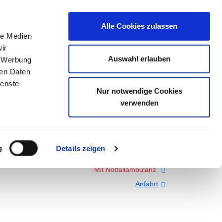
LENBÖRSE
Alle Cookies zulassen
le Medien
ir
Auswahl erlauben
, Werbung
ren Daten
ienste
NHAUS GMBH
Nur notwendige Cookies
verwenden
YSIOLOGIE - ZERTIFIZIERTE
g
Details zeigen
Mit Notfallambulanz
Anfahrt