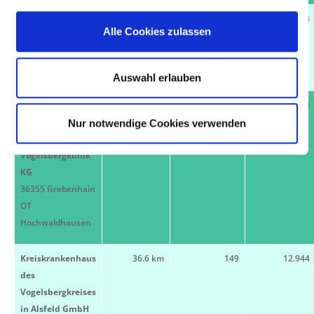
Rotenburg an der
36.1 km
164
19.424
Alle Cookies zulassen
Fulda
36199 Rotenburg
an der Fulda
Auswahl erlauben
Dr. Ebel
36.6 km
38
249
Fachkliniken
Nur notwendige Cookies verwenden
GmbH & Co.
Vogelsbergklinik
KG
36355 Grebenhain
OT
Hochwaldhausen
Kreiskrankenhaus
36.6 km
149
12.944
des
Vogelsbergkreises
in Alsfeld GmbH