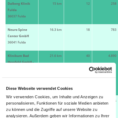
Dalberg Klinik
15 km
12
258
Fulda
36037 Fulda
Neuro Spine
16.3 km
18
783
Center GmbH
36041 Fulda
Klinikum Bad
21.6 km
40
4.890
Hersfeld GmbH -
Orthopädie Bad
Hersfeld
36251 Bad
Hersfeld
Diese Webseite verwendet Cookies
Wir verwenden Cookies, um Inhalte und Anzeigen zu
Klinikum Bad
21.6 km
38
355
personalisieren, Funktionen für soziale Medien anbieten
Hersfeld GmbH -
zu können und die Zugriffe auf unsere Website zu
Klinik am
analysieren. Außerdem geben wir Informationen zu Ihrer