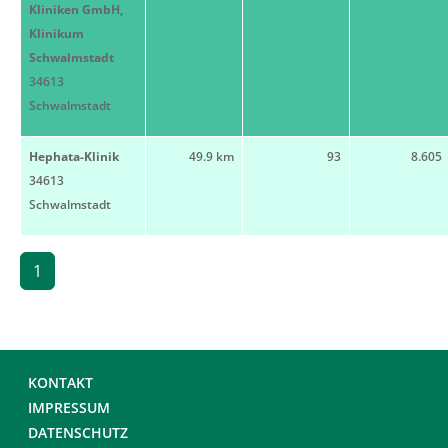
Kliniken GmbH,
Klinikum
Schwalmstadt
34613
Schwalmstadt
Hephata-Klinik
49.9 km
93
8.605
34613
Schwalmstadt
1
KONTAKT
IMPRESSUM
DATENSCHUTZ