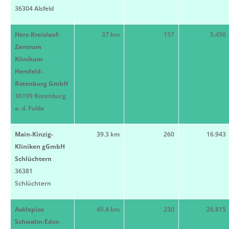
36304 Alsfeld
Herz-Kreislauf-
37 km
157
5.450
Zentrum
Klinikum
Hersfeld-
Rotenburg GmbH
36199 Rotenburg
a. d. Fulda
Main-Kinzig-
39.3 km
260
16.943
Kliniken gGmbH
Schlüchtern
36381
Schlüchtern
Asklepios
45.4 km
230
26.815
Schwalm-Eder-