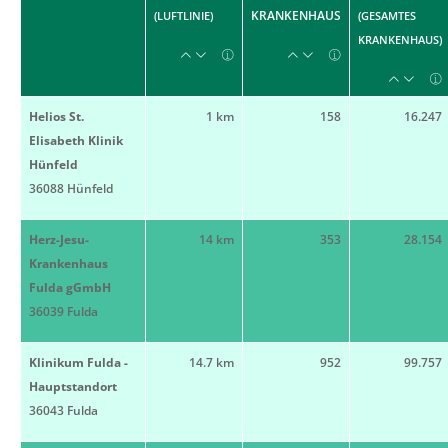
KRANKENHAUS
(LUFTLINIE)
(GESAMTES
KRANKENHAUS)
Helios St.
1 km
158
16.247
Elisabeth Klinik
Hünfeld
36088 Hünfeld
Herz-Jesu-
14 km
353
28.154
Krankenhaus
Fulda gGmbH
36039 Fulda
Klinikum Fulda -
14.7 km
952
99.757
Hauptstandort
36043 Fulda