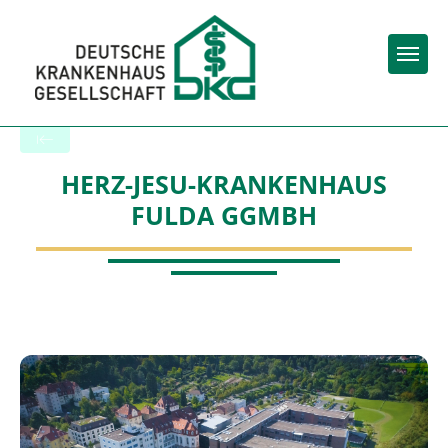
Togg
Zurück zu den Suchergebnissen
HERZ-JESU-KRANKENHAUS
FULDA GGMBH