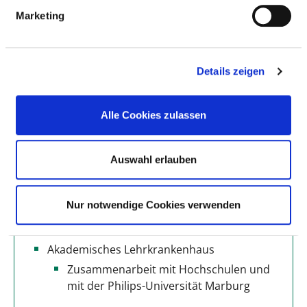
Marketing
Anzahl Betten: 353
Anzahl der Fachabteilungen: 11
Details zeigen
Vollstationäre Fallzahl: 12.051
Alle Cookies zulassen
Teilstationäre Fallzahl: 422
Ambulante Fallzahl: 15.681
Auswahl erlauben
Krankenhausträger: St. Vinzenz gGmbH,
Fulda
Nur notwendige Cookies verwenden
Art des Trägers: freigemeinnützig
Akademisches Lehrkrankenhaus
Zusammenarbeit mit Hochschulen und
mit der Philips-Universität Marburg