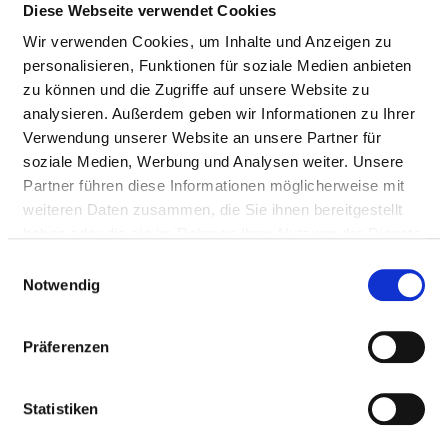
Diese Webseite verwendet Cookies
Wir verwenden Cookies, um Inhalte und Anzeigen zu
personalisieren, Funktionen für soziale Medien anbieten
zu können und die Zugriffe auf unsere Website zu
analysieren. Außerdem geben wir Informationen zu Ihrer
Verwendung unserer Website an unsere Partner für
Buttlarstraße 74
soziale Medien, Werbung und Analysen weiter. Unsere
36039 Fulda
Partner führen diese Informationen möglicherweise mit
weiteren Daten zusammen, die Sie ihnen bereitgestellt
Tel.:
0661-150
haben oder die sie im Rahmen Ihrer Nutzung der Dienste
Mail:
ed.suahneknark-usej-zreh@ofni
gesammelt haben.
Einwilligungsauswahl
Anfahrt
Notwendig
http://www.herz-jesu-krankenhaus.de
Präferenzen
Weitere Standorte
Statistiken
BASIS-INFOS