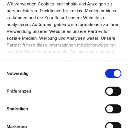
Wir verwenden Cookies, um Inhalte und Anzeigen zu
personalisieren, Funktionen für soziale Medien anbieten
zu können und die Zugriffe auf unsere Website zu
analysieren. Außerdem geben wir Informationen zu Ihrer
Verwendung unserer Website an unsere Partner für
soziale Medien, Werbung und Analysen weiter. Unsere
Partner führen diese Informationen möglicherweise mit
weiteren Daten zusammen, die Sie ihnen bereitgestellt
haben oder die sie im Rahmen Ihrer Nutzung der Dienste
An der Wolfsschlucht 1-2
gesammelt haben.
Einwilligungsauswahl
01731 Kreischa
Notwendig
Tel.:
035206-6-1199
Mail:
Präferenzen
ed.airavab-kinilk@ahcsierk.gnurheufstfeahcseg
Statistiken
Anfahrt
https://www.klinik-bavaria.de
Marketing