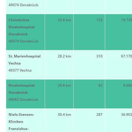
49074 Osnabrück
Christliches
26.8 km
132
19.72
Kinderhospital
Osnabrück
49074 Osnabrück
St. Marienhospital
28.2 km
310
67.17
Vechta
49377 Vechta
Kinderhospital
28.8 km
82
9.06
Osnabrück
49082 Osnabrück
Niels-Stensen-
30.4 km
287
36.90
Kliniken
Franziskus-