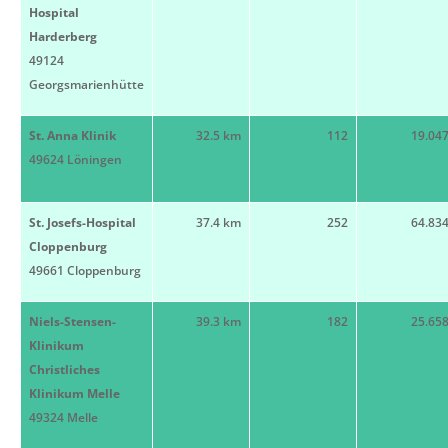
Hospital
Harderberg
49124
Georgsmarienhütte
St. Anna Klinik
32.5 km
112
19.04
49624 Löningen
St. Josefs-Hospital
37.4 km
252
64.83
Cloppenburg
49661 Cloppenburg
Niels-Stensen-
39.3 km
182
25.65
Klinikum
Christliches
Klinikum Melle
49324 Melle