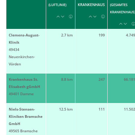
KRANKENHAUS
(LUFTLINIE)
(GESAMTES
KRANKENHAUS
Clemens-August-
2.7 km
199
4.74
Klinik
49434
Neuenkirchen-
Vörden
Krankenhaus St.
8.8 km
247
66.18
Elisabeth gGmbH
49401 Damme
Niels-Stensen-
12.5 km
111
11.50
Kliniken Bramsche
GmbH
49565 Bramsche