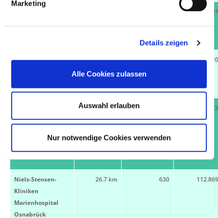
Marketing
AMEOS Klinikum
24.8 km
382
6.10
Osnabrück
49088 Osnabrück
Details zeigen
Klinikum
26.3 km
735
162.82
Osnabrück GmbH
Alle Cookies zulassen
49076 Osnabrück
Auswahl erlauben
Christliches
26.3 km
14
22
Kinderhospital
Osnabrück - Am
Nur notwendige Cookies verwenden
Finkenhügel
49076 Osnabrück
Niels-Stensen-
26.7 km
630
112.86
Kliniken
Marienhospital
Osnabrück