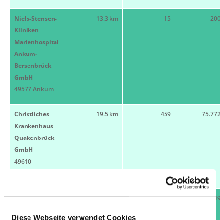
Niels-Stensen-
13.3 km
15
20
Kliniken
Marienhospital
Ankum-
Bersenbrück
GmbH
49577 Ankum
Christliches
19.5 km
459
75.77
Krankenhaus
Quakenbrück
GmbH
49610
Quakenbrück
St. Franziskus-
20.8 km
140
20.44
Hospital
Diese Webseite verwendet Cookies