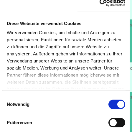
Osnabrück
49074 Osnabrück
Diese Webseite verwendet Cookies
Niels-Stensen-
7.7 km
630
112.86
Kliniken
Wir verwenden Cookies, um Inhalte und Anzeigen zu
Marienhospital
personalisieren, Funktionen für soziale Medien anbieten
Osnabrück
zu können und die Zugriffe auf unsere Website zu
49074 Osnabrück
analysieren. Außerdem geben wir Informationen zu Ihrer
Verwendung unserer Website an unsere Partner für
soziale Medien, Werbung und Analysen weiter. Unsere
Klinikum
8.9 km
735
162.82
Partner führen diese Informationen möglicherweise mit
Osnabrück GmbH
weiteren Daten zusammen, die Sie ihnen bereitgestellt
49076 Osnabrück
haben oder die sie im Rahmen Ihrer Nutzung der Dienste
gesammelt haben.
Christliches
8.9 km
14
22
Einwilligungsauswahl
Notwendig
Kinderhospital
Osnabrück - Am
Finkenhügel
Präferenzen
49076 Osnabrück