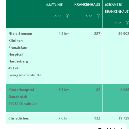
KRANKENHAUS
(LUFTLINIE)
(GESAMTES
KRANKENHAUS
Niels-Stensen-
4.2 km
287
36.90
Kliniken
Franziskus-
Hospital
Harderberg
49124
Georgsmarienhütte
Kinderhospital
5.6 km
82
9.06
Osnabrück
49082 Osnabrück
Christliches
7.6 km
132
19.72
Kinderhospital