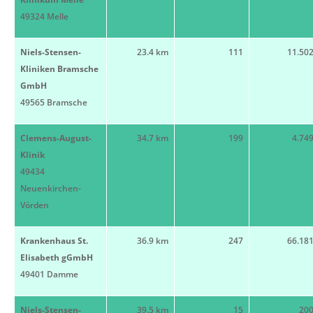
49324 Melle
Niels-Stensen-
23.4 km
111
11.50
Kliniken Bramsche
GmbH
49565 Bramsche
Clemens-August-
34.7 km
199
4.74
Klinik
49434
Neuenkirchen-
Vörden
Krankenhaus St.
36.9 km
247
66.18
Elisabeth gGmbH
49401 Damme
Niels-Stensen-
39.5 km
15
20