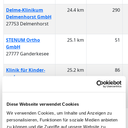
Delme-Klinikum
24.4 km
290
Delmenhorst GmbH
27753 Delmenhorst
STENUM Ortho
25.1 km
51
GmbH
27777 Ganderkesee
Klinik für Kinder-
25.2 km
86
und
Jugendpsychiatrie
Wichernstift gGmbH
27777 Ganderkesee
Diese Webseite verwendet Cookies
AGAPLESION
31 km
50
Wir verwenden Cookies, um Inhalte und Anzeigen zu
DIAKONIEKLINIKUM
personalisieren, Funktionen für soziale Medien anbieten
ROTENBURG
zu können und die Zugriffe auf unsere Website zu