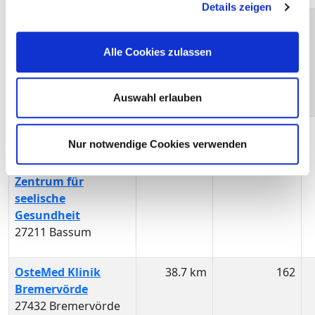
Details zeigen
St. Bernhard-
34.7 km
103
Hospital
Alle Cookies zulassen
gemeinnützige
GmbH
26919 Brake
Auswahl erlauben
Kliniken Landkreis
36.1 km
247
Nur notwendige Cookies verwenden
Diepholz gGmbH,
Klinik Bassum und
Zentrum für
seelische
Gesundheit
27211 Bassum
OsteMed Klinik
38.7 km
162
Bremervörde
27432 Bremervörde