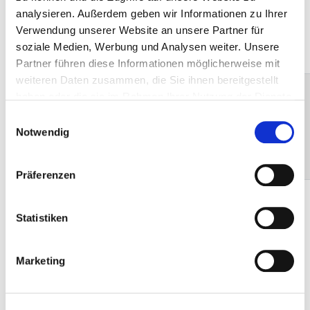
gemeinnützige
analysieren. Außerdem geben wir Informationen zu Ihrer
GmbH
Verwendung unserer Website an unsere Partner für
27356 Rotenburg
soziale Medien, Werbung und Analysen weiter. Unsere
Partner führen diese Informationen möglicherweise mit
weiteren Daten zusammen, die Sie ihnen bereitgestellt
Aller-Weser-Klinik
33.7 km
131
haben oder die sie im Rahmen Ihrer Nutzung der Dienste
gGmbH,
gesammelt haben.
Einwilligungsauswahl
Krankenhaus
Notwendig
Verden
27283 Verden (Aller)
Präferenzen
AGAPLESION
33.7 km
725
DIAKONIEKLINIKUM
Statistiken
ROTENBURG
gemeinnützige
GmbH
Marketing
27356 Rotenburg
(Wümme)