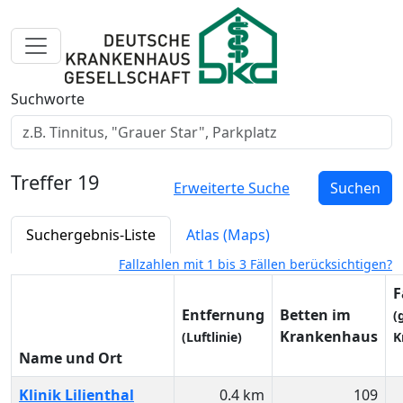
Toggle navigation
Suchworte
Treffer
19
Erweiterte Suche
Suchen
Suchergebnis-Liste
Atlas (Maps)
Fallzahlen mit 1 bis 3 Fällen berücksichtigen?
F
Entfernung
Betten im
(
Krankenhaus
(Luftlinie)
K
Name und Ort
Klinik Lilienthal
0.4 km
109