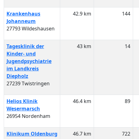
Krankenhaus
42.9 km
144
Johanneum
27793 Wildeshausen
Tagesklinik der
43 km
14
Kinder- und
Jugendpsychiatrie
im Landkreis
Diepholz
27239 Twistringen
Helios Klinik
46.4 km
89
Wesermarsch
26954 Nordenham
Klinikum Oldenburg
46.7 km
722